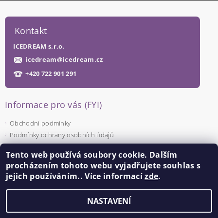
Kontakt
ICEDREAM s.r.o.
icedream
@
icedream.cz
+420 722 901 291
Informace pro vás (FYI)
Obchodní podmínky
Podmínky ochrany osobních údajů
Tento web používá soubory cookie. Dalším
Facebook
procházením tohoto webu vyjadřujete souhlas s
jejich používáním.. Více informací
zde
.
NASTAVENÍ
Upravit nastavení cookies
2026 ©
ICEDREAM
, všechna práva vyhrazena