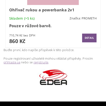
Ohřívač rukou a powerbanka 2v1
Skladem
(>5 ks)
Značka:
PROMETH
Pouze v růžové barvě.
710,74 Kč bez DPH
DETAIL
860 Kč
Buďte první, kdo napíše příspěvek k této položce.
Pouze registrovaní uživatelé mohou vkládat příspěvky. Prosím
přihlaste se
nebo se
registrujte
.