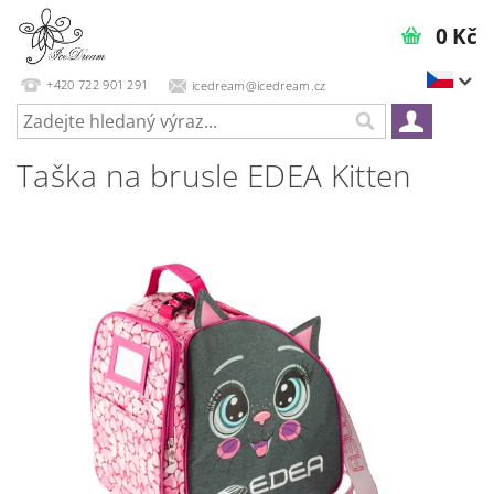
0 Kč
+420 722 901 291
icedream@icedream.cz
Taška na brusle EDEA Kitten