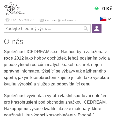
0 Kč
+420 722 901 291
icedream@icedream.cz
O nás
Společnost ICEDREAM s.r.o. Náchod byla založena v
roce 2012
jako hobby obchůdek, jehož posláním bylo a
je poskytnout rodičům malých krasobruslařek nejen
správné informace, týkající se výbavy tak nádherného
sportu, jakým krasobruslení zajisté je, ale také vysokou
kvalitu výrobků a služeb za odpovídající cenu.
Společnost vyvinula a vyrábí vlastní sportovní oblečení
pro krasobruslení pod obchodní značkou ICEDREAM.
Nakupujeme vysoce kvalitní italské materiály, které
používají i jiní výrobci krasooblečení v Evropě (