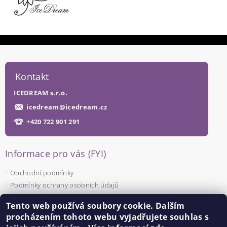
Kontakt
ICEDREAM s.r.o.
icedream
@
icedream.cz
+420 722 901 291
Informace pro vás (FYI)
Obchodní podmínky
Podmínky ochrany osobních údajů
Tento web používá soubory cookie. Dalším
Facebook
procházením tohoto webu vyjadřujete souhlas s