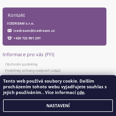
Kontakt
ICEDREAM s.r.o.
icedream
@
icedream.cz
+420 722 901 291
Informace pro vás (FYI)
Obchodní podmínky
Podmínky ochrany osobních údajů
Tento web používá soubory cookie. Dalším
Facebook
procházením tohoto webu vyjadřujete souhlas s
jejich používáním.. Více informací
zde
.
NASTAVENÍ
Upravit nastavení cookies
2026 ©
ICEDREAM
, všechna práva vyhrazena