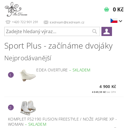
0 Kč
+420 722 901 291
icedream@icedream.cz
Sport Plus - začínáme dvojáky
Nejprodávanější
EDEA OVERTURE
–
SKLADEM
1.
4 900 Kč
4 049,59 Kč
bez DPH
2.
KOMPLET FS2190 FUSION FREESTYLE / NOŽE ASPIRE XP -
WOMAN
–
SKLADEM