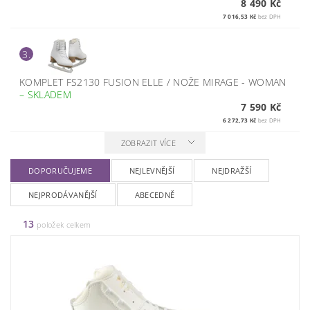
8 490 Kč
7 016,53 Kč
bez DPH
3.
KOMPLET FS2130 FUSION ELLE / NOŽE MIRAGE - WOMAN
–
SKLADEM
7 590 Kč
6 272,73 Kč
bez DPH
ZOBRAZIT VÍCE
DOPORUČUJEME
NEJLEVNĚJŠÍ
NEJDRAŽŠÍ
NEJPRODÁVANĚJŠÍ
ABECEDNĚ
13
položek celkem