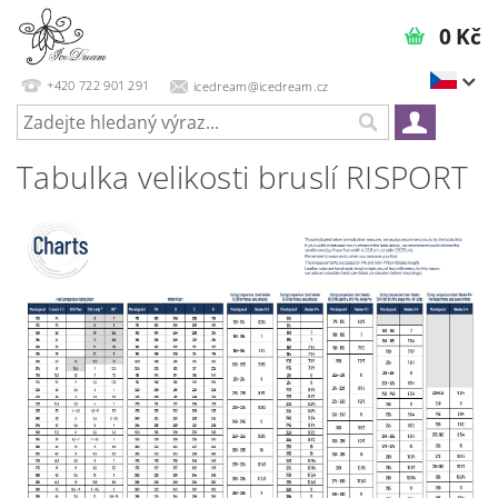
0 Kč
+420 722 901 291
icedream@icedream.cz
Tabulka velikosti bruslí RISPORT