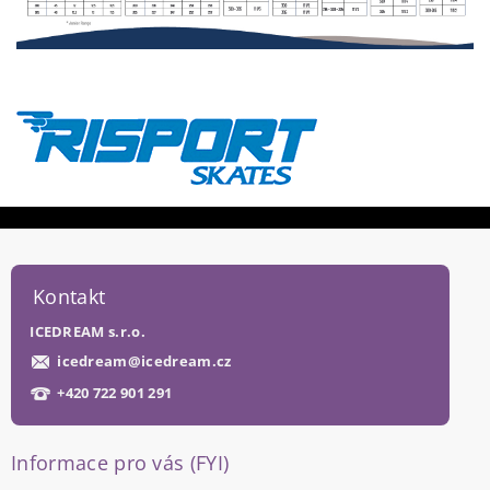
Kontakt
ICEDREAM s.r.o.
icedream
@
icedream.cz
+420 722 901 291
Informace pro vás (FYI)