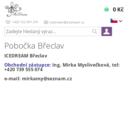
0 Kč
+420 722 901 291
icedream@icedream.cz
Pobočka Břeclav
ICEDREAM Břeclav
Obchodní zástupce:
Ing. Mirka Myslivečková,
tel:
+420 739 555 074
e-mail: mirkamy@seznam.cz