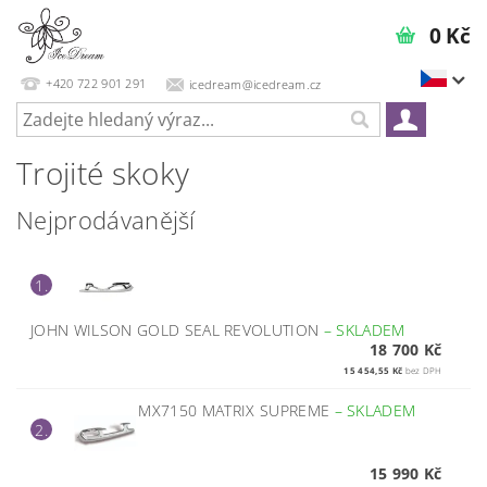
0 Kč
+420 722 901 291
icedream@icedream.cz
Trojité skoky
Nejprodávanější
1.
JOHN WILSON GOLD SEAL REVOLUTION
–
SKLADEM
18 700 Kč
15 454,55 Kč
bez DPH
MX7150 MATRIX SUPREME
–
SKLADEM
2.
15 990 Kč