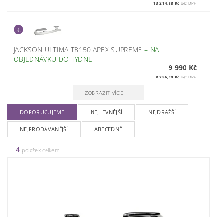
13 214,88 Kč
bez DPH
3.
JACKSON ULTIMA TB150 APEX SUPREME
–
NA
OBJEDNÁVKU DO TÝDNE
9 990 Kč
8 256,20 Kč
bez DPH
ZOBRAZIT VÍCE
DOPORUČUJEME
NEJLEVNĚJŠÍ
NEJDRAŽŠÍ
NEJPRODÁVANĚJŠÍ
ABECEDNĚ
4
položek celkem