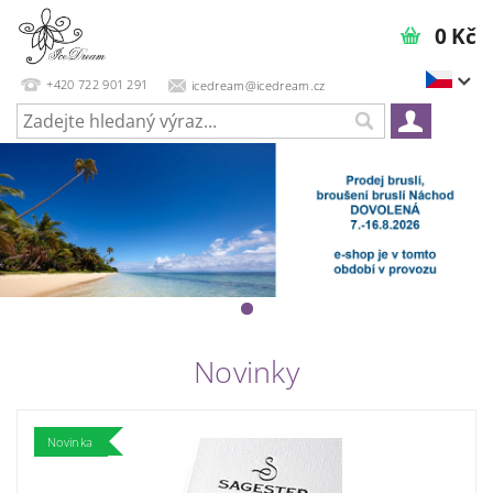
0 Kč
+420 722 901 291
icedream@icedream.cz
Novinky
Novinka