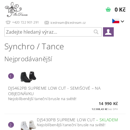
0 Kč
+420 722 901 291
icedream@icedream.cz
Synchro / Tance
Nejprodávanější
1.
DJ5462PB SUPREME LOW CUT - SEMIŠOVÉ
–
NA
OBJEDNÁVKU
Nejoblíbenější taneční brusle na světě!
14 990 Kč
12 388,43 Kč
bez DPH
DJ5430PB SUPREME LOW CUT
–
SKLADEM
Nejoblíbenější taneční brusle na světě!
2.