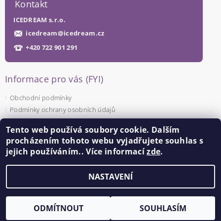
Kontakt
ICEDREAM s.r.o.
icedream
@
icedream.cz
+420 722 901 291
Informace pro vás (FYI)
Obchodní podmínky
Podmínky ochrany osobních údajů
Tento web používá soubory cookie. Dalším
Facebook
procházením tohoto webu vyjadřujete souhlas s
jejich používáním.. Více informací
zde
.
NASTAVENÍ
Upravit nastavení cookies
2026 ©
ICEDREAM
, všechna práva vyhrazena
Vytvořil Shoptet
ODMÍTNOUT
SOUHLASÍM