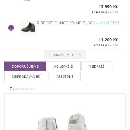
13 990 Kč
11 561,98 Kč
bez DPH
RISPORT DANCE PRIME BLACK
–
NA DOTAZ
3.
11 200 Kč
9 256,20 Kč
bez DPH
ZOBRAZIT VÍCE
DOPORUČUJEME
NEJLEVNĚJŠÍ
NEJDRAŽŠÍ
NEJPRODÁVANĚJŠÍ
ABECEDNĚ
7
položek celkem