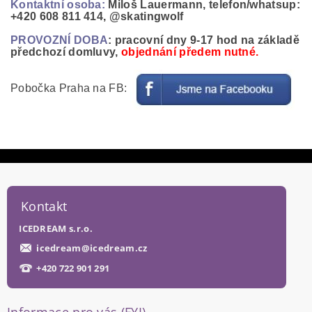
Kontaktní osoba:
Miloš Lauermann,
telefon/whatsup:
+420 608 811 414,
@skatingwolf
PROVOZNÍ DOBA
: pracovní dny 9-17 hod na základě
předchozí domluvy,
objednání předem nutné.
Pobočka Praha na FB:
Kontakt
ICEDREAM s.r.o.
icedream
@
icedream.cz
+420 722 901 291