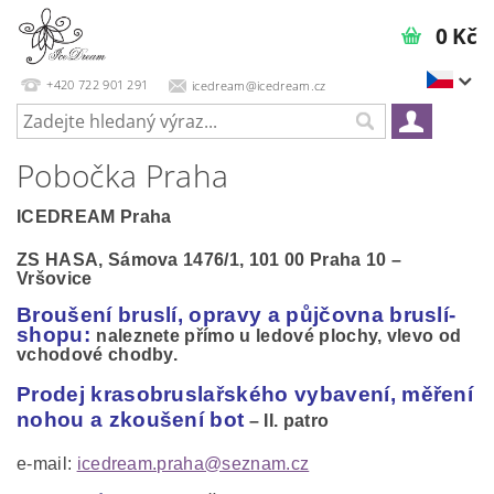
0 Kč
+420 722 901 291
icedream@icedream.cz
Pobočka Praha
ICEDREAM Praha
ZS HASA, Sámova 1476/1, 101 00 Praha 10 –
Vršovice
Broušení bruslí,
opravy a půjčovna bruslí-
shopu:
naleznete přímo u ledové plochy, vlevo od
vchodové chodby.
Prodej krasobruslařského vybavení, měření
nohou a zkoušení bot
– II. patro
e-mail:
icedream.praha@seznam.cz