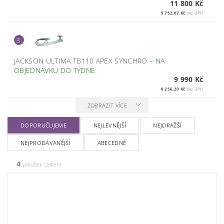
11 800 Kč
9 752,07 Kč
bez DPH
3.
JACKSON ULTIMA TB110 APEX SYNCHRO
–
NA
OBJEDNÁVKU DO TÝDNE
9 990 Kč
8 256,20 Kč
bez DPH
ZOBRAZIT VÍCE
DOPORUČUJEME
NEJLEVNĚJŠÍ
NEJDRAŽŠÍ
NEJPRODÁVANĚJŠÍ
ABECEDNĚ
4
položek celkem