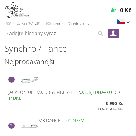
0 Kč
+420 722 901 291
icedream@icedream.cz
Synchro / Tance
Nejprodávanější
1.
JACKSON ULTIMA UB65 FINESSE
–
NA OBJEDNÁVKU DO
TÝDNE
5 990 Kč
4 950,41 Kč
bez DPH
MK DANCE
–
SKLADEM
2.