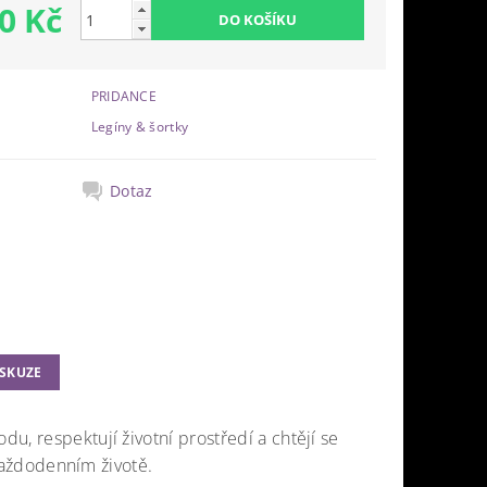
0 Kč
PRIDANCE
Legíny & šortky
Dotaz
ISKUZE
odu, respektují životní prostředí a chtějí se
 každodenním životě.