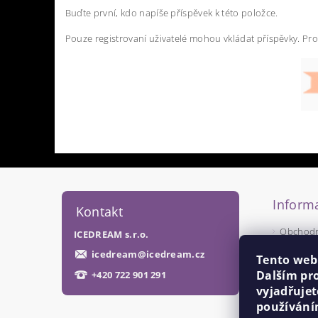
Buďte první, kdo napíše příspěvek k této položce.
Pouze registrovaní uživatelé mohou vkládat příspěvky. Pr
Informa
Kontakt
Obchodn
ICEDREAM s.r.o.
Podmínk
icedream
@
icedream.cz
Tento web
Dalším pr
+420 722 901 291
vyjadřujet
používání