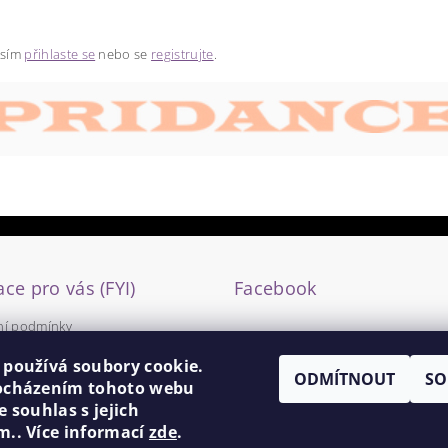
osím
přihlaste se
nebo se
registrujte
.
ce pro vás (FYI)
Facebook
í podmínky
y ochrany osobních údajů
 používá soubory cookie.
ODMÍTNOUT
SO
ocházením tohoto webu
e souhlas s jejich
m.. Více informací
zde
.