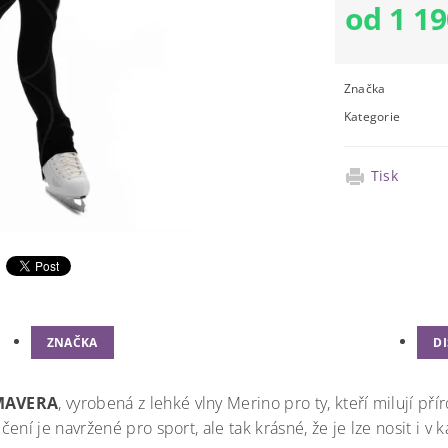
od 1 19
Značka
Kategorie
Tisk
ZNAČKA
D
IMAVERA
, vyrobená z lehké vlny Merino pro ty, kteří milují přír
čení je navržené pro sport, ale tak krásné, že je lze nosit i v