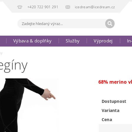
+420 722 901 291
icedream@icedream.cz
Výbava & doplňky
Služby
Výprodej
In
ny
egíny
68% merino v
Dostupnost
Varianta
Cena