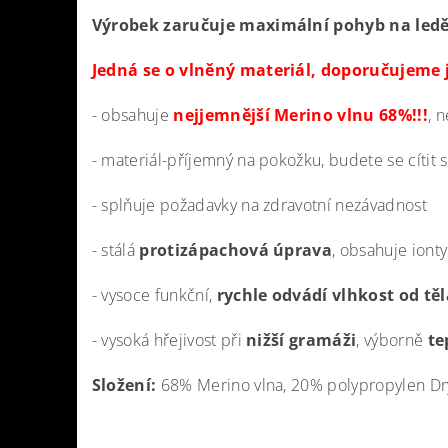
Výrobek zaručuje maximální pohyb na ledě, 
Jedná se o vlněný materiál, doporučujeme 
- obsahuje
nejjemnější Merino vlnu 68%!!!
, 
- materiál-příjemný na pokožku, budete se cítit 
- splňuje požadavky na zdravotní nezávadnost
- stálá
protizápachová úprava
, obsahuje ionty
- vysoce funkční,
rychle odvádí vlhkost od těl
- vysoká hřejivost při
nižší gramáži
, výborně
te
Složení:
68% Merino vlna, 20% polypropylen Dr