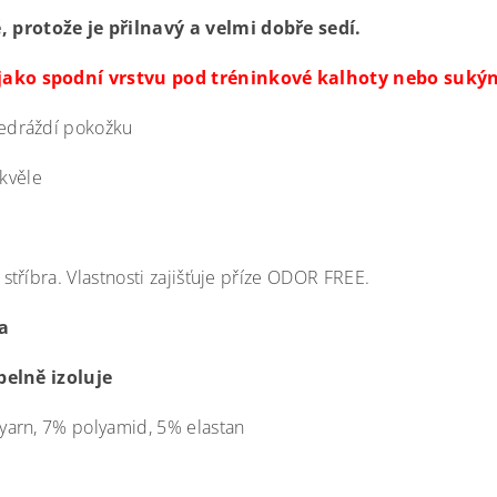
protože je přilnavý a velmi dobře sedí.
jako spodní vrstvu pod tréninkové kalhoty nebo suký
nedráždí pokožku
skvěle
 stříbra. Vlastnosti zajišťuje příze ODOR FREE.
a
pelně izoluje
yarn, 7% polyamid, 5% elastan