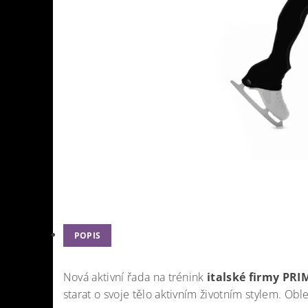
POPIS
Nová aktivní řada na trénink
italské firmy PR
starat o svoje tělo aktivním životním stylem. Oble