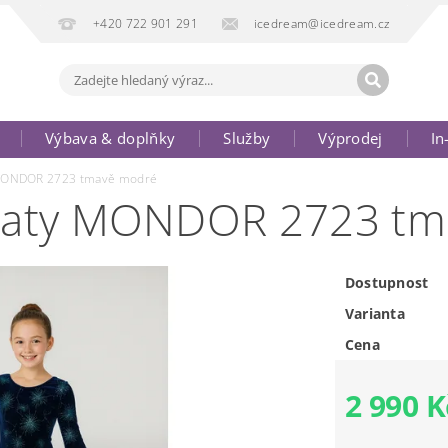
+420 722 901 291
icedream@icedream.cz
Výbava & doplňky
Služby
Výprodej
In
 MONDOR 2723 tmavě modré
 šaty MONDOR 2723 t
Dostupnost
Varianta
Cena
2 990 K