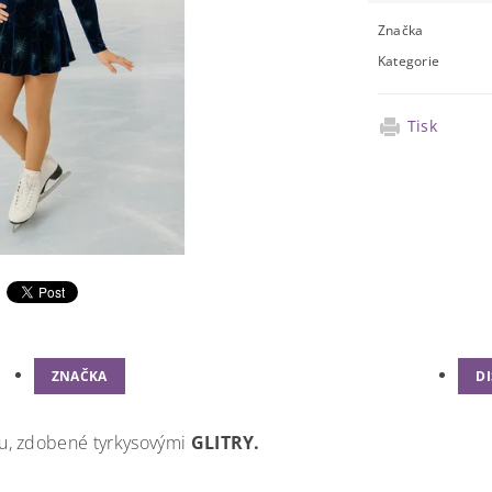
Značka
Kategorie
Tisk
ZNAČKA
D
u, zdobené tyrkysovými
GLITRY.