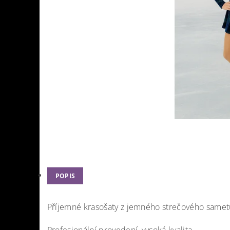
POPIS
Příjemné krasošaty z
jemného strečového samet