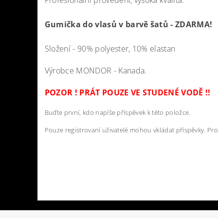
Profesionální provedení, vysoká kvalita.
Gumička do vlasů v barvě šatů - ZDARMA!
Složení - 90% polyester, 10% elastan
Výrobce MONDOR - Kanada.
POZOR ! PRÁT POUZE VE STUDENÉ VODĚ !!
Buďte první, kdo napíše příspěvek k této položce.
Pouze registrovaní uživatelé mohou vkládat příspěvky. Pr