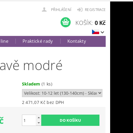
PŘIHLÁŠENÍ
REGISTRACE
KOŠÍK:
0 Kč
-line
Praktické rady
Kontakty
mavě modré
Skladem
(1 ks)
2 471,07 Kč bez DPH
č