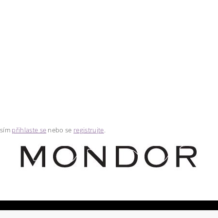
osím
přihlaste se
nebo se
registrujte
.