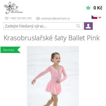
0 Kč
+420 722 901 291
icedream@icedream.cz
Krasobruslařské šaty Ballet Pink
Novinka