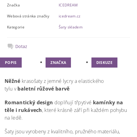
Značka
ICEDREAM
Webová stránka značky
icedream.cz
Kategorie
Šaty skladem
Dotaz
POPIS
ZNAČKA
DISKUZE
Něžné
krasošaty z jemné lycry a elastického
tylu v
baletní růžové barvě
Romantický design
doplňují třpytivé
kamínky na
těle i rukávech
, které krásně září při každém pohybu
na ledě.
Šaty jsou vyrobeny z kvalitního, pružného materiálu,