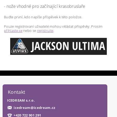
- nože vhodné pro začínající krasobruslaře
Buďte první, kdo napíše příspěvek k této položce.
Pouze registrovaní uživatelé mohou vkládat příspěvky. Prosím
přihlaste se
nebo se
registrujte
.
Kontakt
ICEDREAM s.r.o.
icedream
@
icedream.cz
+420 722 901 291