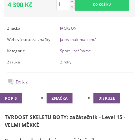
4 390 Kč
Značka
JACKSON
Webová stránka značky
jacksonultima.com/
Kategorie
Sport - začínáme
Záruka
2 roky
Dotaz
POPIS
ZNAČKA
DISKUZE
TVRDOST SKELETU BOTY
:
začátečník
-
Level
15 -
VELMI MĚKKÉ