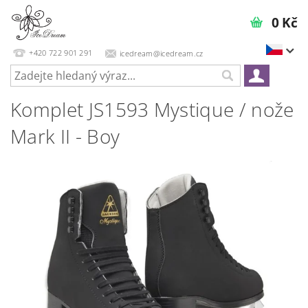
0 Kč
+420 722 901 291
icedream@icedream.cz
Komplet JS1593 Mystique / nože
Mark II - Boy