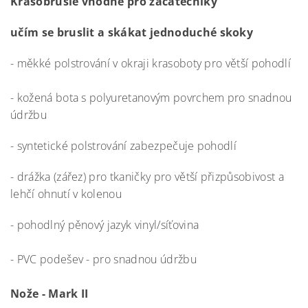
Krasobrusle vhodné pro začátečníky
učím se bruslit a skákat jednoduché skoky
- měkké polstrování v okraji krasoboty pro větší pohodlí
- kožená bota s polyuretanovým povrchem pro snadnou
údržbu
- syntetické polstrování zabezpečuje pohodlí
- drážka (zářez) pro tkaničky pro větší přizpůsobivost a
lehčí ohnutí v kolenou
- pohodlný pěnový jazyk vinyl/síťovina
- PVC
podešev - pro snadnou údržbu
Nože - Mark II