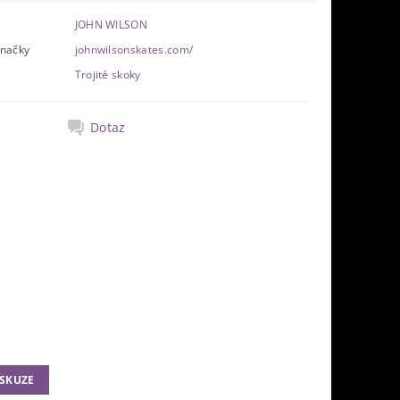
JOHN WILSON
značky
johnwilsonskates.com/
Trojité skoky
Dotaz
ISKUZE