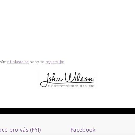
osím
přihlaste se
nebo se
registrujte
.
ce pro vás (FYI)
Facebook