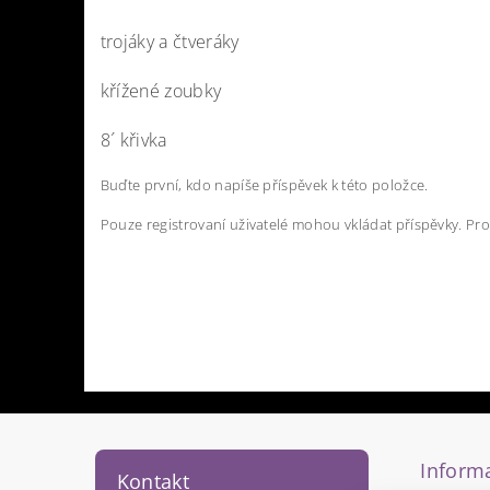
trojáky a čtveráky
křížené zoubky
8´ křivka
Buďte první, kdo napíše příspěvek k této položce.
Pouze registrovaní uživatelé mohou vkládat příspěvky. Pr
Informa
Kontakt