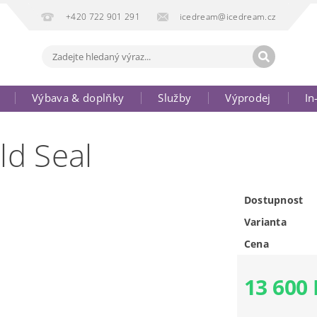
+420 722 901 291
icedream@icedream.cz
Výbava & doplňky
Služby
Výprodej
In
d Seal
Dostupnost
Varianta
Cena
13 600 