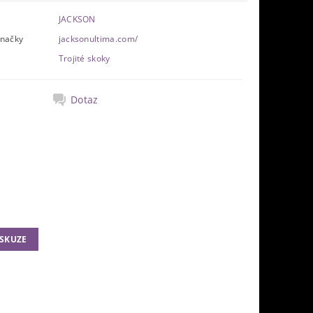
JACKSON
značky
jacksonultima.com/
Trojité skoky
Dotaz
ISKUZE