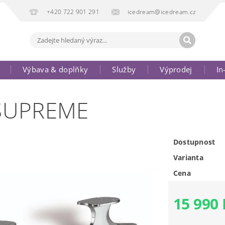
+420 722 901 291
icedream@icedream.cz
Výbava & doplňky
Služby
Výprodej
In
SUPREME
Dostupnost
Varianta
Cena
15 990 