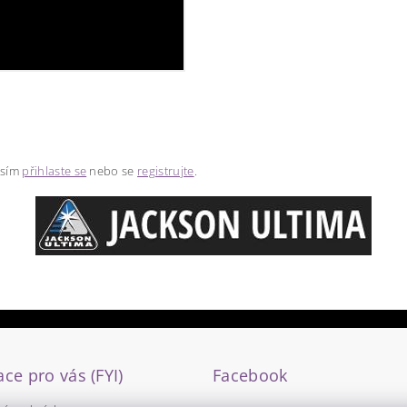
osím
přihlaste se
nebo se
registrujte
.
ce pro vás (FYI)
Facebook