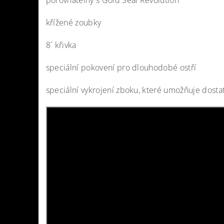
porovnatelný s Gold Seal Revolution
křížené zoubky
8´ křivka
speciální pokovení pro dlouhodobé ostří
speciální vykrojení zboku, které umožňuje dosta