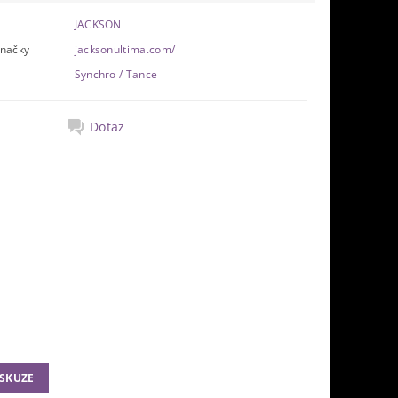
JACKSON
značky
jacksonultima.com/
Synchro / Tance
Dotaz
ISKUZE