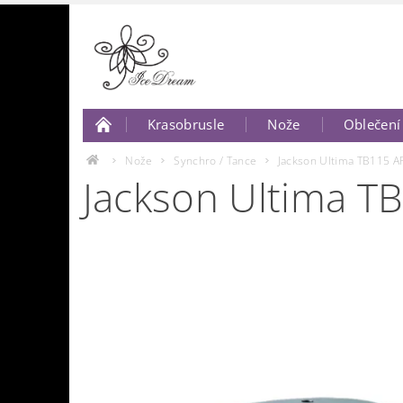
Krasobrusle
Nože
Oblečení
O nás
Napište nám..
Nože
Synchro / Tance
Jackson Ultima TB115 
Jackson Ultima 