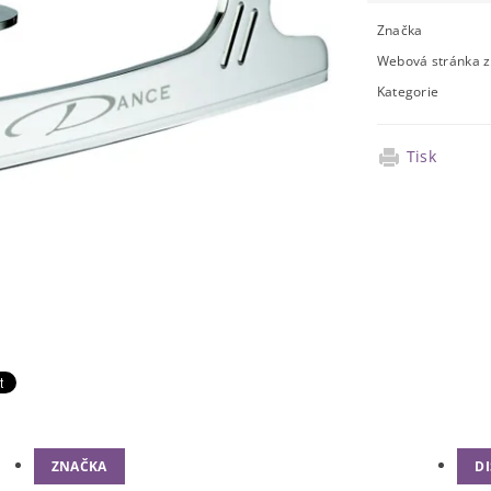
Značka
Webová stránka 
Kategorie
Tisk
ZNAČKA
D