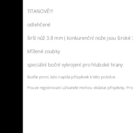
TITANOVÉ!!!
odlehčené
širší nůž 3.8 mm ( konkurenční nože jsou široké
křížené zoubky
speciální boční vykrojení pro hluboké hrany
Buďte první, kdo napíše příspěvek k této položce.
Pouze registrovaní uživatelé mohou vkládat příspěvky. Pr