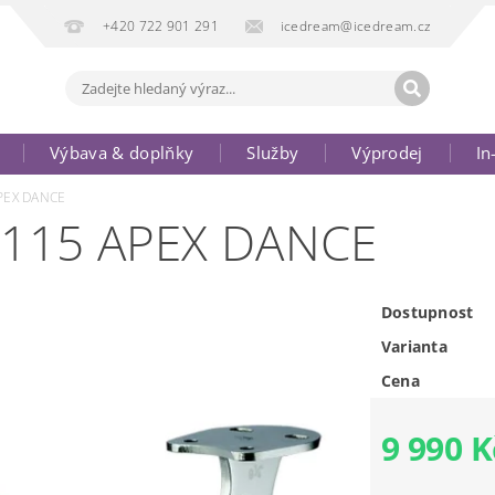
+420 722 901 291
icedream@icedream.cz
Výbava & doplňky
Služby
Výprodej
In
APEX DANCE
TB115 APEX DANCE
Dostupnost
Varianta
Cena
9 990 K