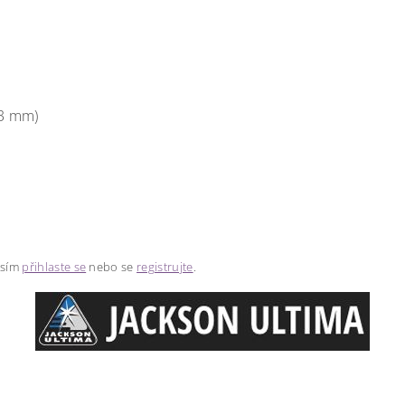
 3 mm)
osím
přihlaste se
nebo se
registrujte
.