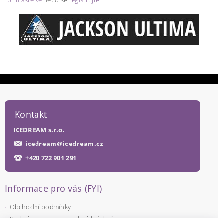
přihlaste se
nebo se
registrujte
.
Kontakt
ICEDREAM s.r.o.
icedream
@
icedream.cz
+420 722 901 291
Informace pro vás (FYI)
Obchodní podmínky