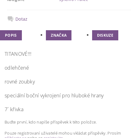
Dotaz
POPIS
ZNAČKA
DISKUZE
TITANOVÉ!!!
odlehčené
rovné zoubky
speciální boční vykrojení pro hluboké hrany
7´ křivka
Buďte první, kdo napíše příspěvek k této položce.
Pouze registrovaní uživatelé mohou vkládat příspěvky. Prosím