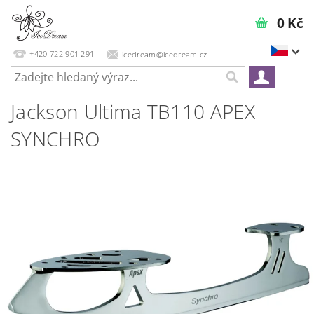
0 Kč
+420 722 901 291
icedream@icedream.cz
Jackson Ultima TB110 APEX
SYNCHRO