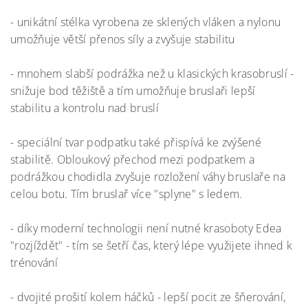
- unikátní stélka vyrobena ze sklených vláken a nylonu
umožňuje větší přenos síly a zvyšuje stabilitu
- mnohem slabší podrážka než u klasických krasobruslí -
snižuje bod těžiště a tím umožňuje bruslaři lepší
stabilitu a kontrolu nad bruslí
- speciální tvar podpatku také přispívá ke zvýšené
stabilitě. Obloukový přechod mezi podpatkem a
podrážkou chodidla zvyšuje rozložení váhy bruslaře na
celou botu. Tím bruslař více "splyne" s ledem.
- díky moderní technologii není nutné krasoboty Edea
"rozjíždět" - tím se šetří čas, který lépe využijete ihned k
trénování
- dvojité prošití kolem háčků - lepší pocit ze šňerování,