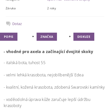
Záruka
2 roky
Dotaz
POPIS
ZNAČKA
DISKUZE
- vhodné pro axela a začínající dvojité skoky
- italská bota, tuhost 55
- velmi lehká krasobota, nejoblíbenější Edea
- kvalitní, kožená krasobota, zdobená Swarovski kamínky
- voděodolná úprava kůže zaručuje lepší údržbu
krasoboty