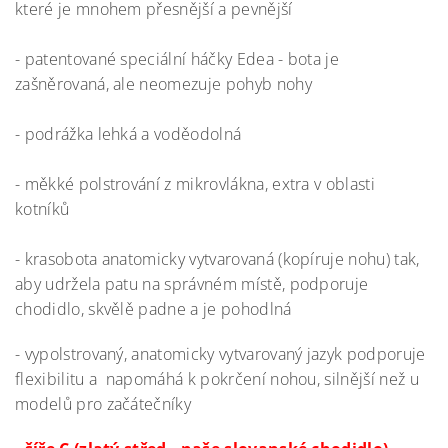
které je mnohem přesnější a pevnější
- patentované speciální háčky Edea - bota je
zašněrovaná, ale neomezuje pohyb nohy
- podrážka lehká a voděodolná
- měkké polstrování z mikrovlákna, extra v oblasti
kotníků
- krasobota anatomicky vytvarovaná (kopíruje nohu) tak,
aby udržela patu na správném místě, podporuje
chodidlo, skvělě padne a je pohodlná
- vypolstrovaný, anatomicky vytvarovaný jazyk podporuje
flexibilitu a napomáhá k pokrčení nohou, silnější než u
modelů pro začátečníky