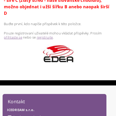
- šíře C (zlatý střed - naše slovanské chodidlo),
možno objednat i užší šířku B anebo naopak širší
D
Buďte první, kdo napíše příspěvek k této položce.
Pouze registrovaní uživatelé mohou vkládat příspěvky. Prosím
přihlaste se
nebo se
registrujte
.
Kontakt
ICEDREAM s.r.o.