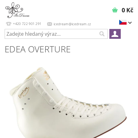
0 Kč
+420 722 901 291
icedream@icedream.cz
EDEA OVERTURE