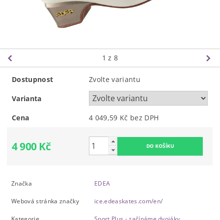
1
z 8
Dostupnost
Zvolte variantu
Varianta
Cena
4 049,59 Kč bez DPH
4 900 Kč
Značka
EDEA
Webová stránka značky
ice.edeaskates.com/en/
Kategorie
Sport Plus - začínáme dvojáky