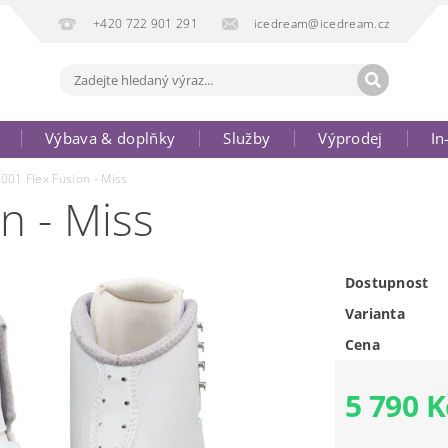
+420 722 901 291
icedream@icedream.cz
Výbava & doplňky
Služby
Výprodej
In
001 Flex Fusion - Miss
n - Miss
Dostupnost
Varianta
Cena
5 790 K