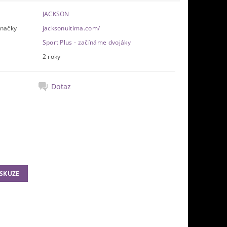
JACKSON
značky
jacksonultima.com/
Sport Plus - začínáme dvojáky
2 roky
Dotaz
ISKUZE