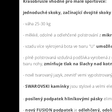
Krasobrusle vhodné pro malé sportovce:
jednoduché skoky, začínající dvojité skoky
- váha 25-30 kg
- měkké, odolné a odlehčené polstrování z
mikr
- vzadu více vykrojená bota ve tvaru "U"
umožňu
- plně
polstrovaná vzdušná podšívka vyrobená z
tvaru nohy,
zmírňuje tlak na šlachy nad ko
- nově tvarovaný jazyk, zevnitř vemi vypolstrovan
-
SWAROVSKI kamínky
jsou stylové a velmi el
-
posílený podpatek hliníkovými pásky
elim
-
nový FUSION podpatek
je
odlehčený, odol