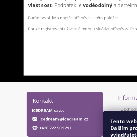
vlastnost
. Podpatek je
voděodolný
a perfekt
Buďte první, kdo napíše příspěvek k této položce.
Pouze registrovaní uživatelé mohou vkládat příspěvky. Pr
Informa
Kontakt
Obchodn
ICEDREAM s.r.o.
Podmínk
icedream
@
icedream.cz
Tento web
Dalším pr
+420 722 901 291
vyjadřujet