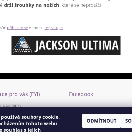
ně
drží šroubky na nožích
, které se neprotáčí.
osím
přihlaste se
nebo se
registrujte
.
ce pro vás (FYI)
Facebook
í podmínky
y ochrany osobních údajů
 používá soubory cookie.
ODMÍTNOUT
SO
ocházením tohoto webu
e souhlas s jejich