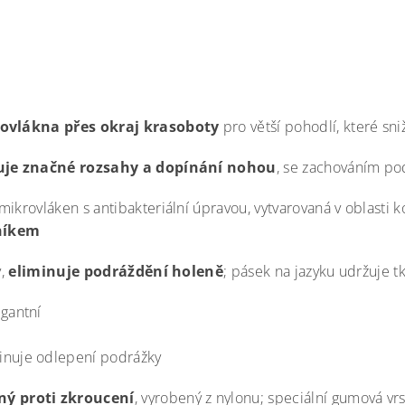
ovlákna přes okraj krasoboty
pro větší pohodlí, které sni
je značné rozsahy a dopínání nohou
, se zachováním po
 mikrovláken
s antibakteriální úpravou, vytvarovaná v oblasti k
tníkem
ý,
eliminuje podráždění holeně
; pásek na jazyku udržuje t
egantní
inuje odlepení podrážky
ný proti zkroucení
, vyrobený z nylonu; speciální gumová vr