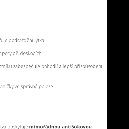
žuje podráždění lýtka
dpory při doskocích
otníku
zabezpečuje pohodlí a lepší přizpůsobení
kaničky ve správné poloze
stva poskytuje
mimořádnou antišokovou