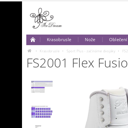
Krasobrusle
Nože
Oblečení
O nás
Napište nám..
Krasobrusle
Sport Plus - začínáme dvojáky
FS2
FS2001 Flex Fusio