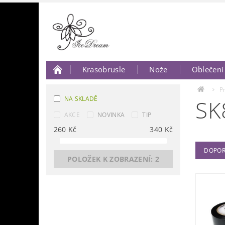
Krasobrusle
Nože
Oblečení
O nás
Napište nám..
P
NA SKLADĚ
SK
AKCE
NOVINKA
TIP
260
Kč
340
Kč
DOPOR
POLOŽEK K ZOBRAZENÍ:
2