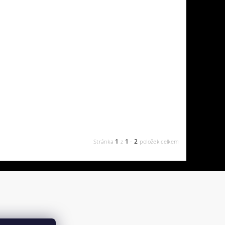
1
1
2
Stránka
z
-
položek celkem