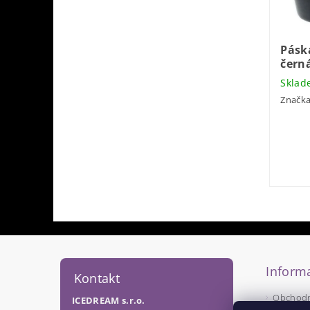
Pásk
čern
Skla
Značk
Informa
Kontakt
Obchodn
ICEDREAM s.r.o.