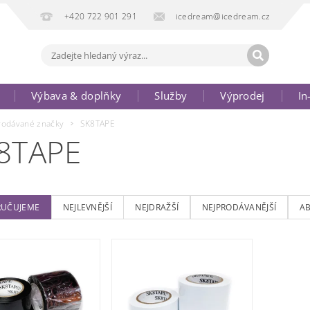
+420 722 901 291
icedream@icedream.cz
Výbava & doplňky
Služby
Výprodej
In
rodávané značky
SK8TAPE
8TAPE
UČUJEME
NEJLEVNĚJŠÍ
NEJDRAŽŠÍ
NEJPRODÁVANĚJŠÍ
A