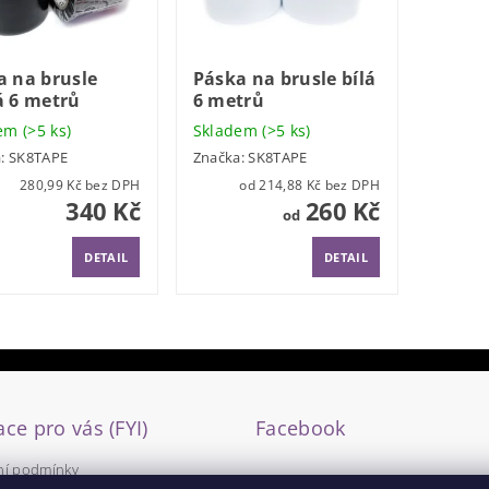
a na brusle
Páska na brusle bílá
á 6 metrů
6 metrů
dem
(>5 ks)
Skladem
(>5 ks)
a:
SK8TAPE
Značka:
SK8TAPE
280,99 Kč bez DPH
od 214,88 Kč bez DPH
340 Kč
260 Kč
od
DETAIL
DETAIL
ce pro vás (FYI)
Facebook
í podmínky