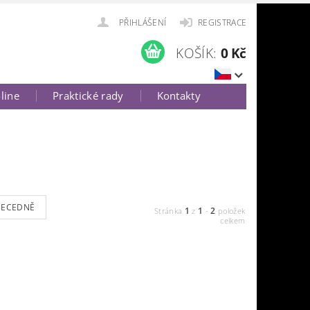
PŘIHLÁŠENÍ
REGISTRACE
KOŠÍK:
0 Kč
-line
Praktické rady
Kontakty
BECEDNĚ
1
1
2
Stránka
z
-
položek
celkem