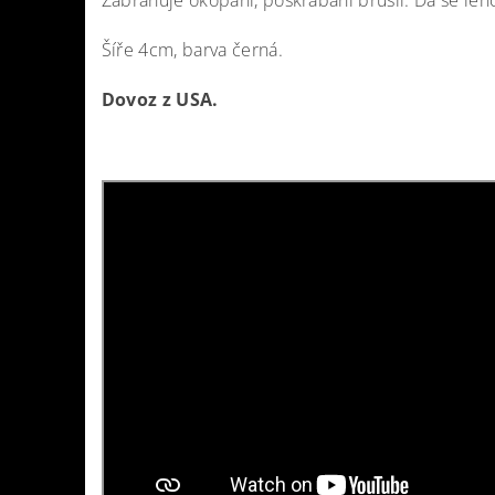
Zabraňuje okopání, poškrábání bruslí. Dá se leh
Šíře 4cm, barva černá.
Dovoz z USA.