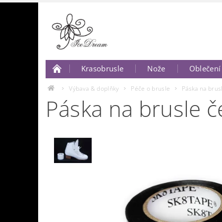
Krasobrusle
Nože
Oblečení
O nás
Napište nám..
Výbava & doplňky
Péče o brusle
Páska na brus
Páska na brusle 