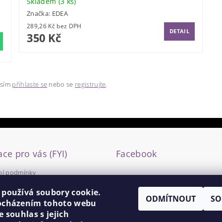
Skladem
(3 ks)
Značka:
EDEA
289,26 Kč bez DPH
DETAIL
350 Kč
osím
přihlaste se
nebo se
registrujte
.
ce pro vás (FYI)
Facebook
í podmínky
y ochrany osobních údajů
 používá soubory cookie.
ODMÍTNOUT
SO
ocházením tohoto webu
e souhlas s jejich