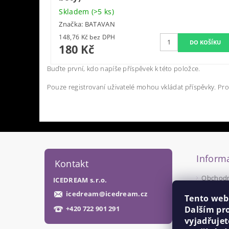
Skladem
(>5 ks)
Značka:
BATAVAN
148,76 Kč bez DPH
180 Kč
Buďte první, kdo napíše příspěvek k této položce.
Pouze registrovaní uživatelé mohou vkládat příspěvky. Pr
Informa
Kontakt
Obchodn
ICEDREAM s.r.o.
Podmínk
icedream
@
icedream.cz
Tento web
Dalším pr
+420 722 901 291
vyjadřujet