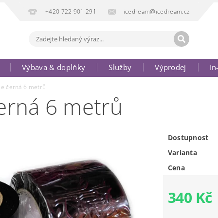
+420 722 901 291
icedream@icedream.cz
Výbava & doplňky
Služby
Výprodej
In
le černá 6 metrů
černá 6 metrů
Dostupnost
Varianta
Cena
340 Kč