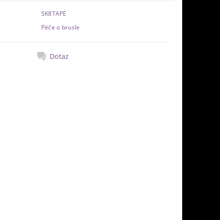
SK8TAPE
Péče o brusle
Dotaz