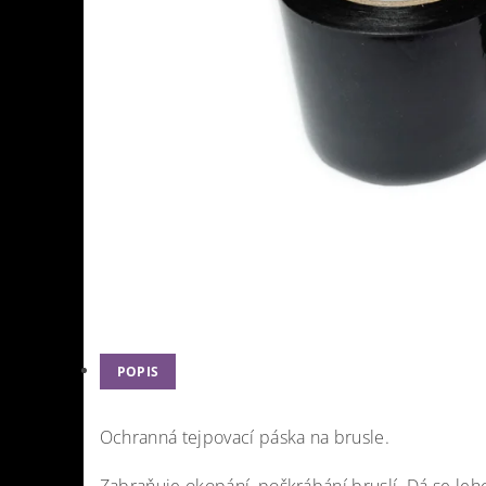
POPIS
Ochranná tejpovací páska na brusle.