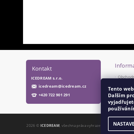
Informa
Kontakt
Obchodn
ICEDREAM s.r.o.
Podmínk
icedream
@
icedream.cz
Tento web
Dalším pr
+420 722 901 291
vyjadřujet
používání
NASTAVE
2026 ©
ICEDREAM
, všechna práva vyhrazena
Upravit nastave