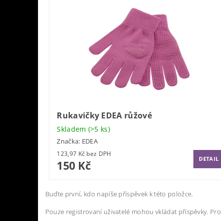
Rukavičky EDEA růžové
Skladem
(>5 ks)
Značka:
EDEA
123,97 Kč bez DPH
DETAIL
150 Kč
Buďte první, kdo napíše příspěvek k této položce.
Pouze registrovaní uživatelé mohou vkládat příspěvky. Pr