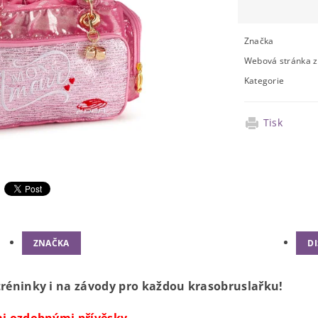
Značka
Webová stránka 
Kategorie
Tisk
ZNAČKA
D
réninky i na závody pro každou krasobruslařku!