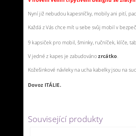
V novém velmi třpytivém designu se zlatý
Nyní již nebudou kapesníčky, mobily ani pití, pa
Každá z Vás chce mít u sebe svůj mobil v bezpe
9 kapsiček pro mobil, šminky, ručníček, klíče, ta
V jedné z kapes je zabudováno
zrcátko
.
Kožešinkové návleky na ucha kabelky jsou na suc
Dovoz ITÁLIE.
Související produkty