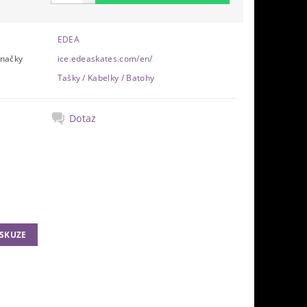
EDEA
značky
ice.edeaskates.com/en/
Tašky / Kabelky / Batohy
Dotaz
ISKUZE