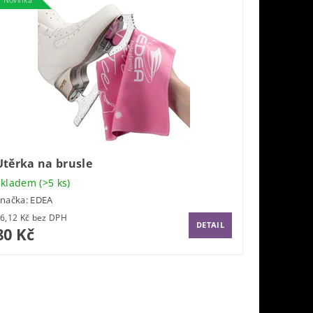
Utěrka na brusle
Skladem
(>5 ks)
Značka:
EDEA
66,12 Kč bez DPH
DETAIL
80 Kč