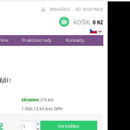
PŘIHLÁŠENÍ
REGISTRACE
KOŠÍK:
0 Kč
-line
Praktické rady
Kontakty
JŠÍ !
Skladem
(>5 ks)
1 066,12 Kč bez DPH
č