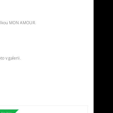
kabelkou MON AMOUR.
to v galerii.
Novinka