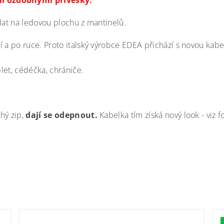
mi ozdobnými přívěsky.
dat na ledovou plochu z mantinelů.
čí a po ruce. Proto italský výrobce EDEA přichází s novou 
blet, cédéčka, chrániče.
hý zip,
dají se odepnout.
Kabelka tím získá nový look - viz fo