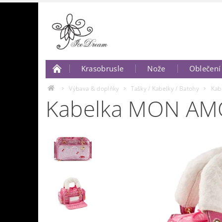
Krasobrusle
Nože
Oblečení
O nás
Napište nám..
Výbava & doplňky
Tašky / Kabelky / Batohy
Kab
Kabelka MON AM