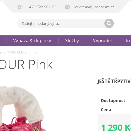
+420 722 901 291
icedream@icedream.cz
Výbava & doplňky
Služby
Výprodej
In
elka MON AMOUR Pink
OUR Pink
JEŠTĚ TŘPYTIVĚ
Dostupnost
Cena
1 290 K