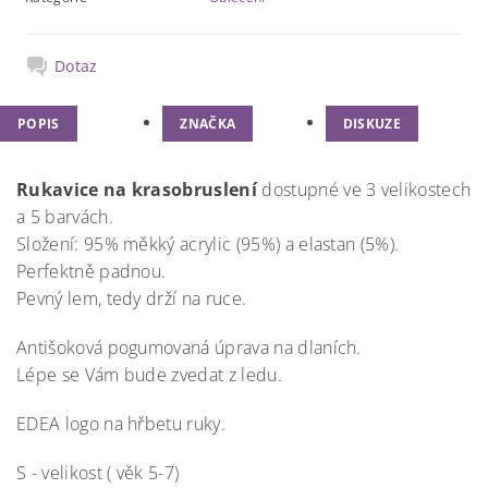
Dotaz
POPIS
ZNAČKA
DISKUZE
Rukavice na krasobruslení
dostupné ve 3 velikostech
a 5 barvách.
Složení: 95% měkký acrylic (95%) a elastan (5%).
Perfektně padnou.
Pevný lem, tedy drží na ruce.
Antišoková pogumovaná úprava na dlaních.
Lépe se Vám bude zvedat z ledu.
EDEA logo na hřbetu ruky.
S - velikost ( věk 5-7)