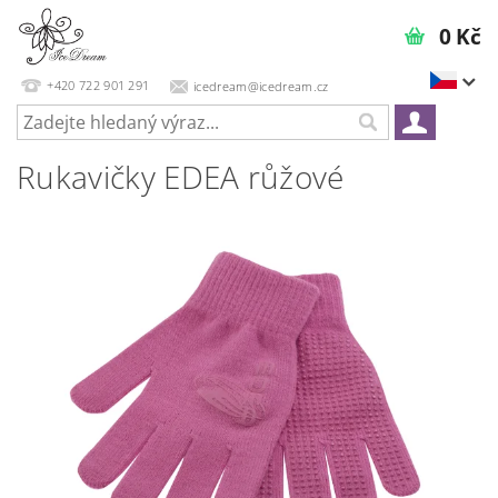
0 Kč
+420 722 901 291
icedream@icedream.cz
Rukavičky EDEA růžové