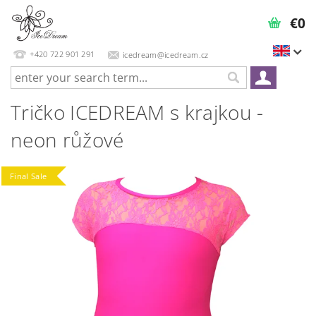
€0
+420 722 901 291
icedream@icedream.cz
Tričko ICEDREAM s krajkou -
neon růžové
Final Sale