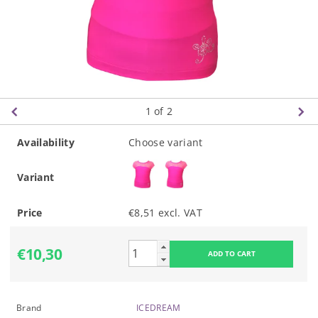
1
of 2
Availability
Choose variant
Variant
Price
€8,51 excl. VAT
€10,30
Brand
ICEDREAM