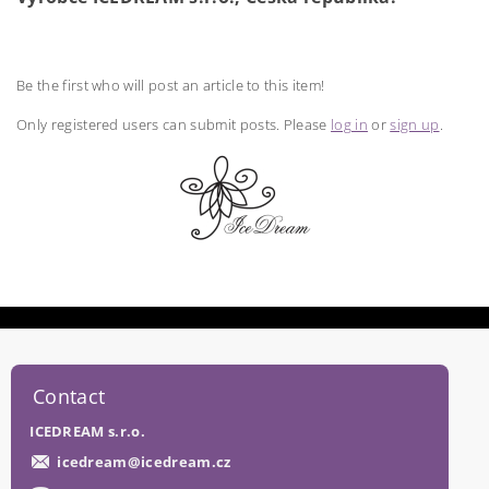
Be the first who will post an article to this item!
Only registered users can submit posts. Please
log in
or
sign up
.
Contact
ICEDREAM s.r.o.
icedream
@
icedream.cz