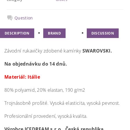
Question
DESCRIPTION
BRAND
DISCUSSION
Závodní rukavičky zdobené kamínky
SWAROVSKI.
Na objednávku do 14 dnů.
Materiál: Itálie
80% polyamid, 20% elastan, 190 g/m2
Trojnásobně prošité. Vysoká elasticita, vysoká pevnost.
Profesionální provedení, vysoká kvalita.
Výrobce ICEDREAM s.r.o., Česká republika.