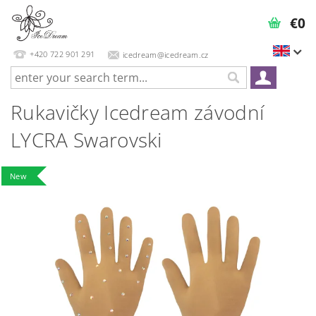
€0
+420 722 901 291
icedream@icedream.cz
Rukavičky Icedream závodní
LYCRA Swarovski
New