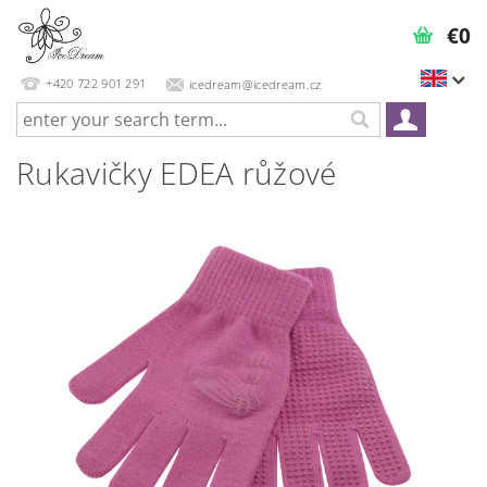
€0
+420 722 901 291
icedream@icedream.cz
Rukavičky EDEA růžové