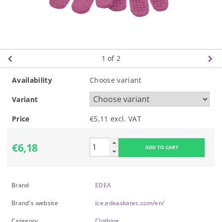
1
of 2
Availability
Choose variant
Variant
Price
€5,11 excl. VAT
€6,18
Brand
EDEA
Brand's website
ice.edeaskates.com/en/
Category
Clothing