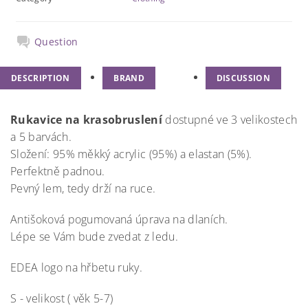
Question
DESCRIPTION
BRAND
DISCUSSION
Rukavice na krasobruslení
dostupné ve 3 velikostech
a 5 barvách.
Složení: 95% měkký acrylic (95%) a elastan (5%).
Perfektně padnou.
Pevný lem, tedy drží na ruce.
Antišoková pogumovaná úprava na dlaních.
Lépe se Vám bude zvedat z ledu.
EDEA logo na hřbetu ruky.
S - velikost ( věk 5-7)