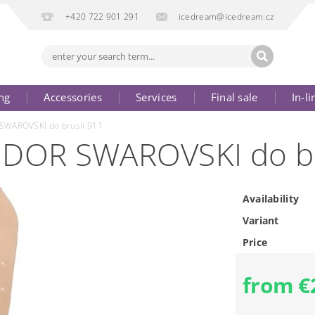
+420 722 901 291
icedream@icedream.cz
ng
Accessories
Services
Final sale
In-li
WAROVSKI do bruslí 911
DOR SWAROVSKI do br
Availability
Variant
Price
from €