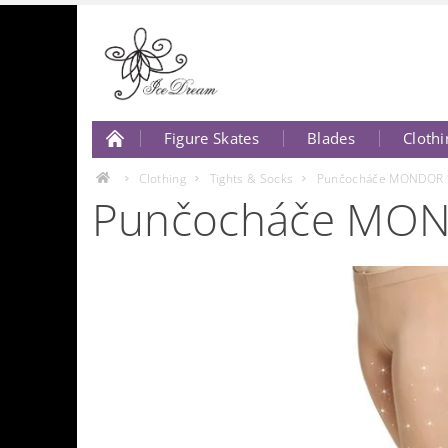
Figure Skates
Blades
Clothi
About Us
Contact Us
Clothing
Tights & Socks
Punčocháče MONDOR S
Punčocháče MON