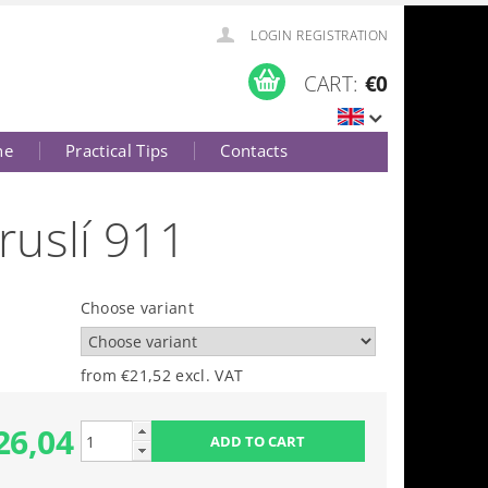
LOGIN
REGISTRATION
CART:
€0
ne
Practical Tips
Contacts
uslí 911
Choose variant
from €21,52
excl. VAT
26,04