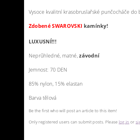
Vysoce kvalitní krasobruslařské punčocháče do 
Zdobené SWAROVSKI
kamínky!
LUXUSNÍ!!!
Neprůhledné, matné,
závodní
Jemnost: 70 DEN
85% nylon, 15% elastan
Barva tělová
Be the first who will post an article to this item!
Only registered users can submit posts. Please
log in
or
si