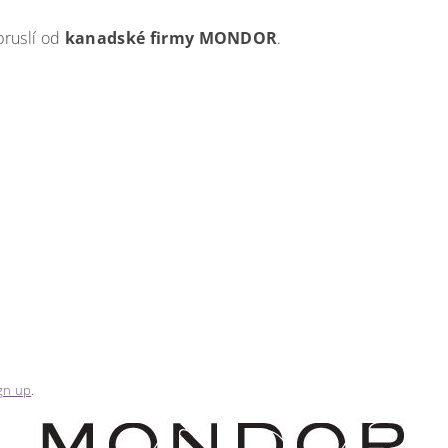
bruslí od
kanadské firmy MONDOR
.
gn up
.