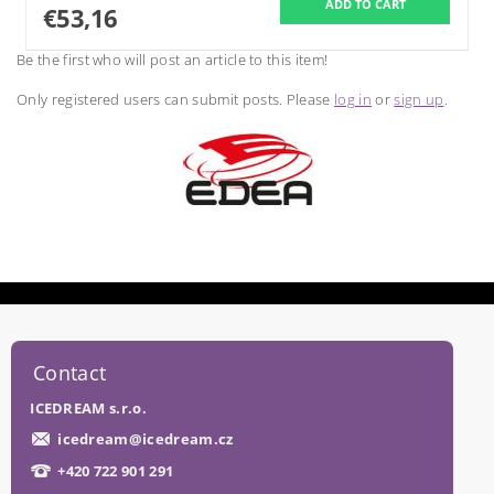
€53,16
Be the first who will post an article to this item!
Only registered users can submit posts. Please
log in
or
sign up
.
Contact
ICEDREAM s.r.o.
icedream
@
icedream.cz
+420 722 901 291