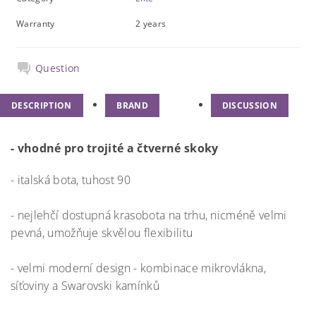
Warranty
2 years
Question
DESCRIPTION
BRAND
DISCUSSION
- vhodné pro trojité a čtverné skoky
- italská bota, tuhost 90
- nejlehčí dostupná krasobota na trhu, nicméně velmi
pevná, umožňuje skvělou flexibilitu
- velmi moderní design - kombinace mikrovlákna,
síťoviny a Swarovski kamínků