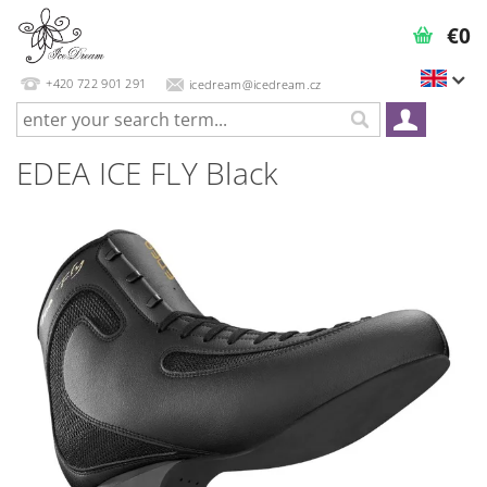
€0
+420 722 901 291
icedream@icedream.cz
EDEA ICE FLY Black