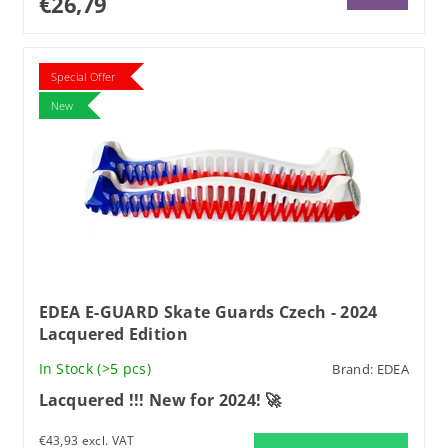
€26,79
Special Offer
New
EDEA E-GUARD Skate Guards Czech - 2024
Lacquered Edition
In Stock
(>5 pcs)
Brand:
EDEA
Lacquered !!! New for 2024! 🚀
€43,93 excl. VAT