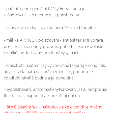
- patentované speciální háčky Edea - bota je
zašněrovaná, ale neomezuje pohyb nohy
- antišoková vrstva - dvojitá podrážka, voděodolná
- měkké AIR TECH polstrování - antibakteriální úprava,
přes okraj krasoboty pro větší pohodlí, extra v oblasti
kotníků, perforované pro lepší vysychání
- krasobota anatomicky vytvarovaná (kopíruje nohu) tak,
aby udržela patu na správném místě, podporuje
chodidlo, skvělě padne a je pohodlná
- vypolstrovaný, anatomicky vytvarovaný jazyk podporuje
flexibilitu a napomáhá k pokrčení nohou
-
šíře C (zlatý střed - naše slovanské chodidlo), možno