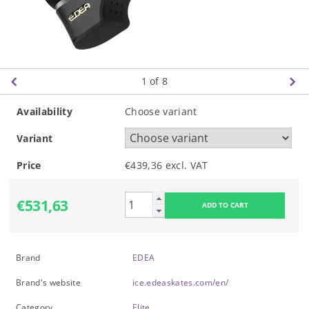
1
of 8
Availability
Choose variant
Variant
Price
€439,36 excl. VAT
€531,63
Brand
EDEA
Brand's website
ice.edeaskates.com/en/
Category
Elite