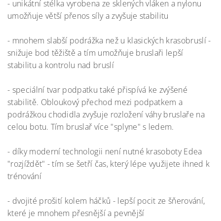
- unikátní stélka vyrobena ze sklených vláken a nylonu
umožňuje větší přenos síly a zvyšuje stabilitu
- mnohem slabší podrážka než u klasických krasobruslí -
snižuje bod těžiště a tím umožňuje bruslaři lepší
stabilitu a kontrolu nad bruslí
- speciální tvar podpatku také přispívá ke zvýšené
stabilitě. Obloukový přechod mezi podpatkem a
podrážkou chodidla zvyšuje rozložení váhy bruslaře na
celou botu. Tím bruslař více "splyne" s ledem.
- díky moderní technologii není nutné krasoboty Edea
"rozjíždět" - tím se šetří čas, který lépe využijete ihned k
trénování
- dvojité prošití kolem háčků - lepší pocit ze šňerování,
které je mnohem přesnější a pevnější