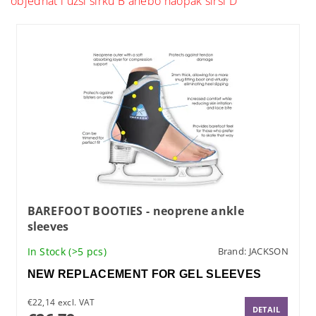
objednat i užší šířku B anebo naopak širší D
BAREFOOT BOOTIES - neoprene ankle
sleeves
In Stock
(>5 pcs)
Brand:
JACKSON
NEW REPLACEMENT FOR GEL SLEEVES
€22,14 excl. VAT
DETAIL