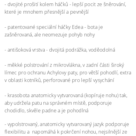
- dvojité prošití kolem háčků - lepší pocit ze šněrování,
které je mnohem přesnější a pevnější
- patentované speciální háčky Edea - bota je
zašněrovaná, ale neomezuje pohyb nohy
- antišoková vrstva - dvojitá podrážka, voděodolná
- měkké polstrování z mikrovlákna, v zadní části široký
límec pro ochranu Achylovy paty, pro větší pohodlí, extra
v oblasti kotníků, perforované pro lepší vysychání
- krasobota anatomicky vytvarovaná (kopíruje nohu) tak,
aby udržela patu na správném místě, podporuje
chodidlo, skvěle padne a je pohodlná
- vypolstrovaný, anatomicky vytvarovaný jazyk podporuje
flexibilitu a napomáhá k pokrčení nohou, nejsilnější ze