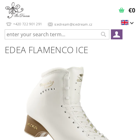
€0
+420 722 901 291
icedream@icedream.cz
EDEA FLAMENCO ICE