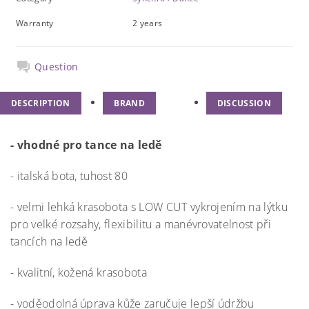
Warranty
2 years
Question
DESCRIPTION
BRAND
DISCUSSION
- vhodné pro tance na ledě
- italská bota, tuhost 80
- velmi lehká krasobota s LOW CUT vykrojením na lýtku
pro velké rozsahy, flexibilitu a manévrovatelnost při
tancích na ledě
- kvalitní, kožená krasobota
- voděodolná úprava kůže zaručuje lepší údržbu