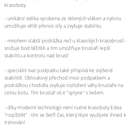
krasoboty
- unikátní stélka vyrobena ze sklených vláken a nylonu
umožňuje větší přenos síly a zvyšuje stabilitu
- mnohem slabší podrážka než u klasických krasobruslí -
snižuje bod těžiště a tím umožňuje bruslaři lepší
stabilitu a kontrolu nad bruslí
- speciální tvar podpatku také přispívá ke zvýšené
stabilitě. Obloukový přechod mezi podpatkem a
podrážkou chodidla zvyšuje rozložení váhy bruslaře na
celou botu. Tím bruslař více "splyne" s ledem.
- díky moderní technologii není nutné krasoboty Edea
"rozjíždět" - tím se šetří čas, který lépe využijete ihned k
trénování