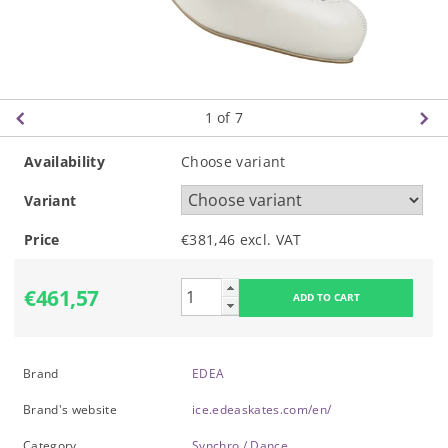
1
of 7
Availability
Choose variant
Variant
Price
€381,46 excl. VAT
€461,57
Brand
EDEA
Brand's website
ice.edeaskates.com/en/
Category
Synchro / Dance