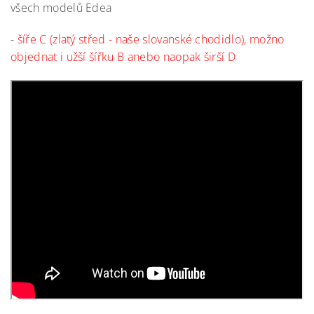
všech modelů Edea
-
šíře C (zlatý střed - naše slovanské chodidlo), možno
objednat i užší šířku B anebo naopak širší D