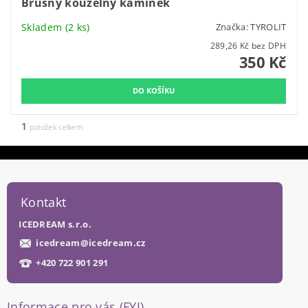
Brusný kouzelný kamínek
Skladem
(2 ks)
Značka:
TYROLIT
289,26 Kč bez DPH
350 Kč
1
položek celkem
Kontakt
ICEDREAM s.r.o.
icedream
@
icedream.cz
+420 722 901 291
Informace pro vás (FYI)