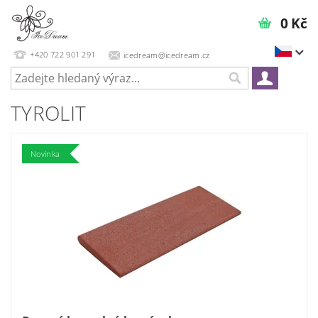
0 Kč
+420 722 901 291
icedream@icedream.cz
TYROLIT
Novinka