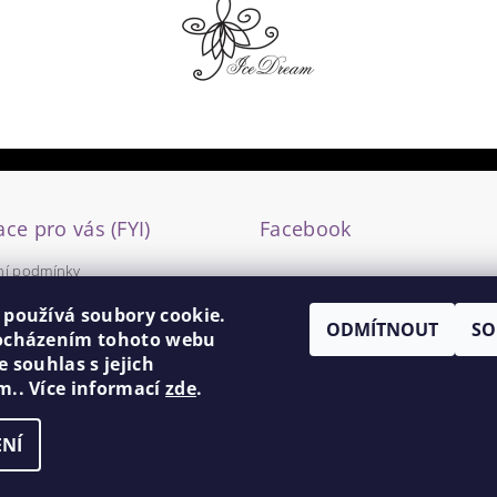
ce pro vás (FYI)
Facebook
í podmínky
y ochrany osobních údajů
 používá soubory cookie.
ODMÍTNOUT
SO
ocházením tohoto webu
e souhlas s jejich
m.. Více informací
zde
.
NÍ
ní cookies