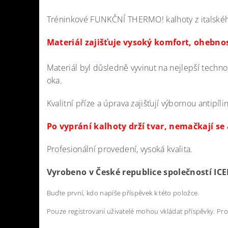
Tréninkové FUNKČNÍ THERMO! kalhoty z italské
Materiál za
jišťuje vysoký komfort, ohebnos
Materiál byl důsledně vyvinut na nejlepší technol
oka.
Kvalitní příze a úprava zajišťují výbornou antipíl
Po vyprání kalhoty drží tvar, nemačkají se
Profesionální provedení, vysoká kvalita.
Vyrobeno v České republice
společností IC
Buďte první, kdo napíše příspěvek k této položce.
Pouze registrovaní uživatelé mohou vkládat příspěvky. Pr