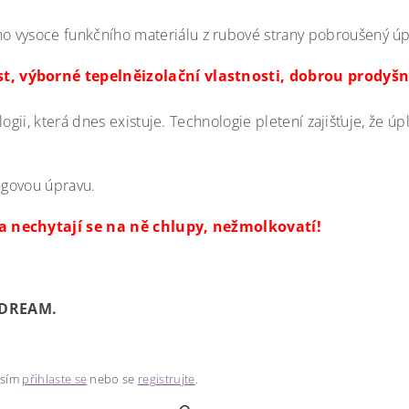
ho v
ysoce funkční
ho materiálu
z rubové strany pobroušený úpl
t, výborné tepelněizolační vlastnosti, dobrou prodyšn
ogii, která dnes existuje. Technologie pletení zajišťuje, že 
ingovou úpravu.
 a nechytají se na ně chlupy, nežmolkovatí!
EDREAM.
osím
přihlaste se
nebo se
registrujte
.