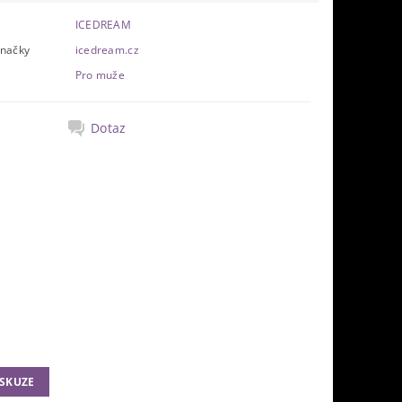
ICEDREAM
značky
icedream.cz
Pro muže
Dotaz
ISKUZE