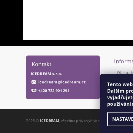
Informa
Kontakt
Obchodn
ICEDREAM s.r.o.
Podmínk
icedream
@
icedream.cz
Tento web
Dalším pr
+420 722 901 291
vyjadřujet
používání
NASTAVE
2026 ©
ICEDREAM
, všechna práva vyhrazena
Upravit nastave