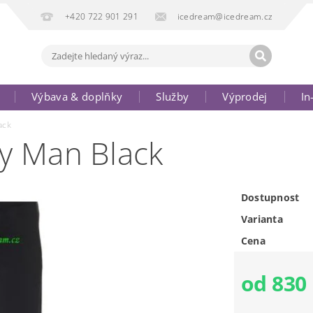
+420 722 901 291
icedream@icedream.cz
Výbava & doplňky
Služby
Výprodej
In
ack
ty Man Black
Dostupnost
Varianta
Cena
od 830