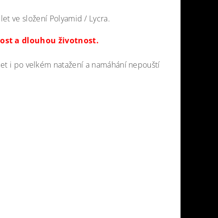
et ve složení Polyamid / Lycra.
ost a dlouhou životnost.
úplet i po velkém natažení a namáhání nepouští