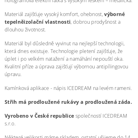
hologramová efektní látka s vysokým leskem – metalická.
Materiál zajišťuje vysoký komfort, ohebnost,
výborné
tepelněizolační vlastnosti
, dobrou prodyšnost a
dlouhou životnost.
Materiál byl důsledně vyvinut na nejlepší technologii,
která dnes existuje. Technologie pletení zajišťuje, že
úplet i po velkém natažení a namáhání nepouští oka.
Kvalitní příze a úprava zajišťují výbornou antipílingovou
úpravu.
Kamínková aplikace - nápis ICEDREAM na levém rameni.
Střih má prodloužené rukávy a prodloužená záda.
Vyrobeno v České republice
společností ICEDREAM
s.r.o.
Některé velikosti máme skladem, ostatní ušijeme do 14