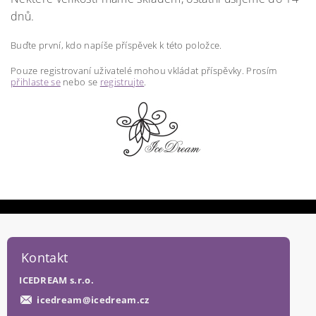
dnů.
Buďte první, kdo napíše příspěvek k této položce.
Pouze registrovaní uživatelé mohou vkládat příspěvky. Prosím
přihlaste se
nebo se
registrujte
.
Kontakt
ICEDREAM s.r.o.
icedream
@
icedream.cz