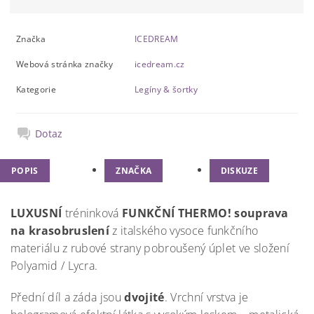
Značka
ICEDREAM
Webová stránka značky
icedream.cz
Kategorie
Legíny & šortky
Dotaz
POPIS
ZNAČKA
DISKUZE
LUXUSNÍ
tréninková
FUNKČNÍ THERMO!
souprava
na krasobruslení
z italského vysoce funkčního
materiálu z rubové strany pobroušený úplet ve složení
Polyamid / Lycra.
Přední díl a záda jsou
dvojité
. Vrchní vrstva je