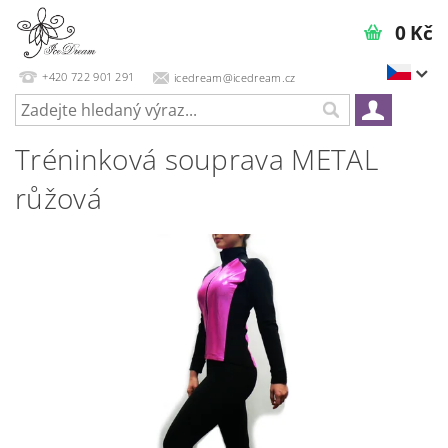
0 Kč
+420 722 901 291
icedream@icedream.cz
Tréninková souprava METAL
růžová