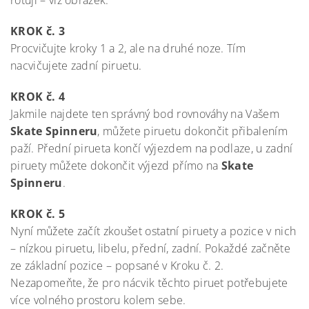
rotují – viz obrázek.
KROK č. 3
Procvičujte kroky 1 a 2, ale na druhé noze. Tím
nacvičujete zadní piruetu.
KROK č. 4
Jakmile najdete ten správný bod rovnováhy na Vašem
Skate Spinneru
, můžete piruetu dokončit přibalením
paží. Přední pirueta končí výjezdem na podlaze, u zadní
piruety můžete dokončit výjezd přímo na
Skate
Spinneru
.
KROK č. 5
Nyní můžete začít zkoušet ostatní piruety a pozice v nich
– nízkou piruetu, libelu, přední, zadní. Pokaždé začněte
ze základní pozice – popsané v Kroku č. 2.
Nezapomeňte, že pro nácvik těchto piruet potřebujete
více volného prostoru kolem sebe.