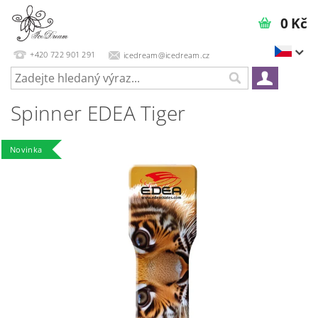
0 Kč
+420 722 901 291
icedream@icedream.cz
Spinner EDEA Tiger
Novinka