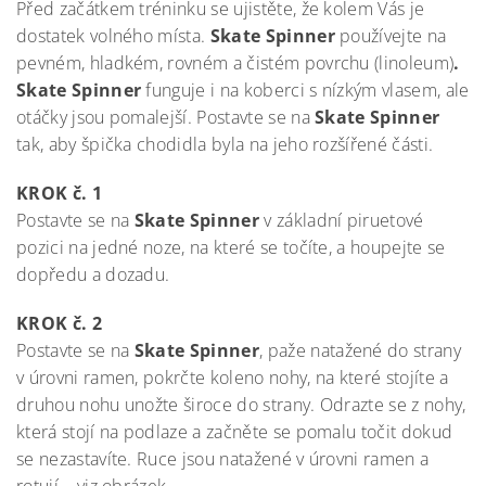
Před začátkem tréninku se ujistěte, že kolem Vás je
dostatek volného místa.
Skate Spinner
používejte na
pevném, hladkém, rovném a čistém povrchu (linoleum)
.
Skate Spinner
funguje i na koberci s nízkým vlasem, ale
otáčky jsou pomalejší. Postavte se na
Skate Spinner
tak, aby špička chodidla byla na jeho rozšířené části.
KROK č. 1
Postavte se na
Skate Spinner
v základní piruetové
pozici na jedné noze, na které se točíte, a houpejte se
dopředu a dozadu.
KROK č. 2
Postavte se na
Skate Spinner
, paže natažené do strany
v úrovni ramen, pokrčte koleno nohy, na které stojíte a
druhou nohu unožte široce do strany. Odrazte se z nohy,
která stojí na podlaze a začněte se pomalu točit dokud
se nezastavíte. Ruce jsou natažené v úrovni ramen a