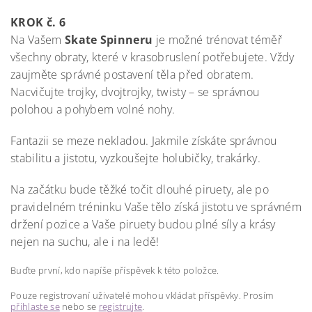
KROK č. 6
Na Vašem
Skate Spinneru
je možné trénovat téměř
všechny obraty, které v krasobruslení potřebujete. Vždy
zaujměte správné postavení těla před obratem.
Nacvičujte trojky, dvojtrojky, twisty – se správnou
polohou a pohybem volné nohy.
Fantazii se meze nekladou. Jakmile získáte správnou
stabilitu a jistotu, vyzkoušejte holubičky, trakárky.
Na začátku bude těžké točit dlouhé piruety, ale po
pravidelném tréninku Vaše tělo získá jistotu ve správném
držení pozice a Vaše piruety budou plné síly a krásy
nejen na suchu, ale i na ledě!
Buďte první, kdo napíše příspěvek k této položce.
Pouze registrovaní uživatelé mohou vkládat příspěvky. Prosím
přihlaste se
nebo se
registrujte
.