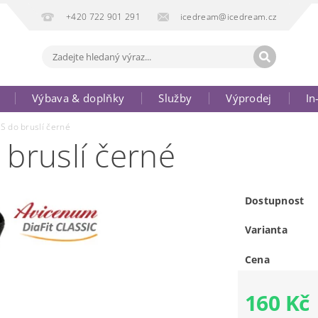
+420 722 901 291
icedream@icedream.cz
Výbava & doplňky
Služby
Výprodej
In
S do bruslí černé
bruslí černé
Dostupnost
Varianta
Cena
160 Kč