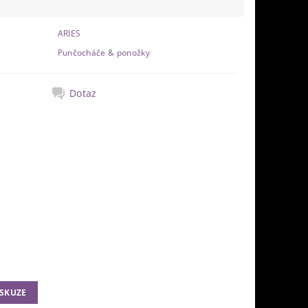
ARIES
Punčocháče & ponožky
Dotaz
ISKUZE