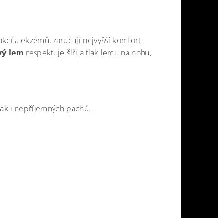
eakcí a ekzémů, zaručují nejvyšší komfort
vý lem
respektuje šíři a tlak lemu na nohu,
ak i nepříjemných pachů.