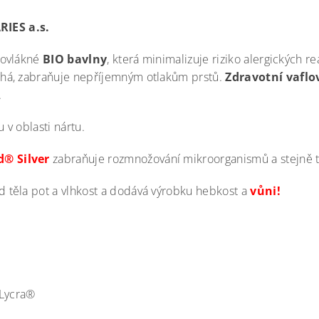
RIES a.s.
hovlákné
BIO bavlny
, která minimalizuje riziko alergických r
chá, zabraňuje nepříjemným otlakům prstů.
Zdravotní vaflo
.
u v oblasti nártu.
d® Silver
zabraňuje rozmnožování mikroorganismů a stejně t
d těla pot a vlhkost a dodává výrobku hebkost a
vůni
!
 Lycra®