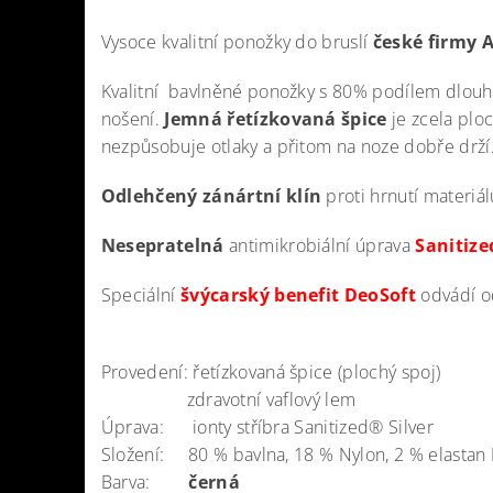
Vysoce kvalitní ponožky do bruslí
české firmy A
Kvalitní bavlněné ponožky s 80% podílem dlou
nošení.
Jemná řetízkovaná špice
je zcela plo
nezpůsobuje otlaky a přitom na noze dobře drží
Odlehčený zánártní klín
proti hrnutí materiál
Nesepratelná
antimikrobiální úprava
Sanitize
Speciální
švýcarský benefit DeoSoft
odvádí o
Provedení: řetízkovaná špice (plochý spoj)
zdravotní vaflový lem
Úprava: ionty stříbra Sanitized® Silver
Složení: 80 % bavlna, 18 % Nylon, 2 % elastan
Barva:
černá