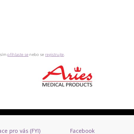
osím
přihlaste se
nebo se
registrujte
.
ce pro vás (FYI)
Facebook