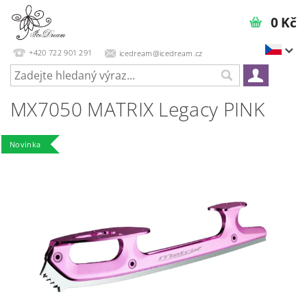
0 Kč
+420 722 901 291
icedream@icedream.cz
MX7050 MATRIX Legacy PINK
Novinka