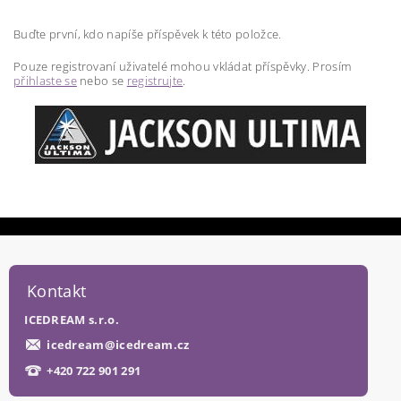
Buďte první, kdo napíše příspěvek k této položce.
Pouze registrovaní uživatelé mohou vkládat příspěvky. Prosím
přihlaste se
nebo se
registrujte
.
Kontakt
ICEDREAM s.r.o.
icedream
@
icedream.cz
+420 722 901 291