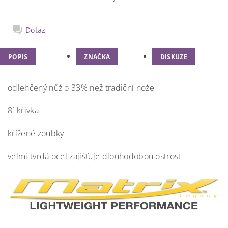
Dotaz
POPIS
ZNAČKA
DISKUZE
odlehčený nůž o 33% než tradiční nože
8´ křivka
křížené zoubky
velmi tvrdá ocel zajišťuje dlouhodobou ostrost