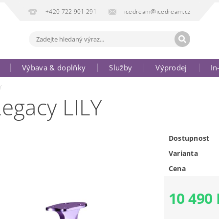
+420 722 901 291
icedream@icedream.cz
Výbava & doplňky
Služby
Výprodej
In
Y
egacy LILY
Dostupnost
Varianta
Cena
10 490 