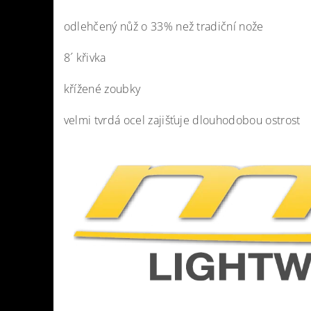
odlehčený nůž o 33% než tradiční nože
8´ křivka
křížené zoubky
velmi tvrdá ocel zajišťuje dlouhodobou ostrost