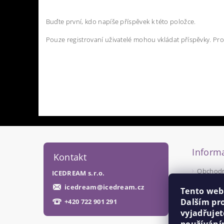
Buďte první, kdo napíše příspěvek k této položce.
Pouze registrovaní uživatelé mohou vkládat příspěvky. Pr
Informa
Kontakt
Obchodn
ICEDREAM s.r.o.
Podmínk
icedream
@
icedream.cz
Tento web
Dalším pr
+420 722 901 291
vyjadřujet