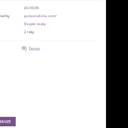
JACKSON
značky
jacksonultima.com/
Dvojité skoky
2 roky
Dotaz
ISKUZE