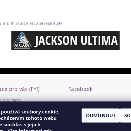
osím
přihlaste se
nebo se
registrujte
.
ce pro vás (FYI)
Facebook
í podmínky
y ochrany osobních údajů
 používá soubory cookie.
ODMÍTNOUT
SO
ocházením tohoto webu
e souhlas s jejich