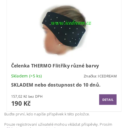
Čelenka THERMO Flitříky různé barvy
Skladem
(>5 ks)
Značka:
ICEDREAM
S
KLADEM
nebo dostupnost do 10 dnů.
157,02 Kč bez DPH
DETAIL
190 Kč
Buďte první, kdo napíše příspěvek k této položce.
Pouze registrovaní uživatelé mohou vkládat příspěvky. Prosím