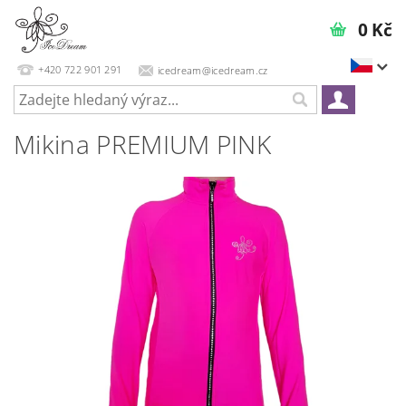
0 Kč
+420 722 901 291
icedream@icedream.cz
Mikina PREMIUM PINK