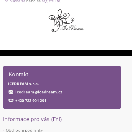
přihlaste se
nebo se
registrujte
.
Kontakt
ICEDREAM s.r.o.
icedream
@
icedream.cz
+420 722 901 291
Informace pro vás (FYI)
Obchodní podmínky