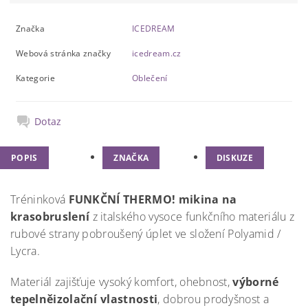
Značka
ICEDREAM
Webová stránka značky
icedream.cz
Kategorie
Oblečení
Dotaz
POPIS
ZNAČKA
DISKUZE
Tréninková
FUNKČNÍ THERMO!
mikina na
krasobruslení
z italského v
ysoce funkční
ho materiálu
z
rubové strany pobroušený úplet ve složení Polyamid /
Lycra.
Materiál za
jišťuje vysoký komfort, ohebnost,
výborné
tepelněizolační vlastnosti
, dobrou prodyšnost a