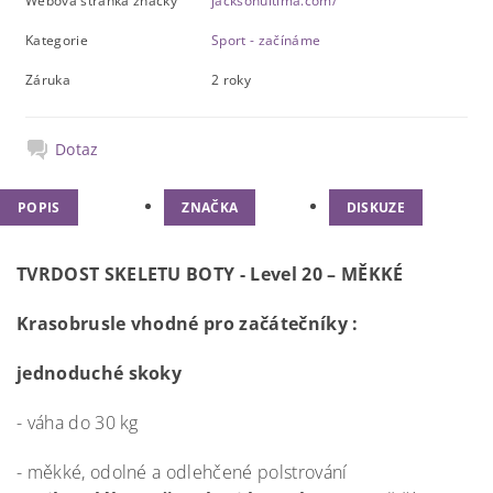
Webová stránka značky
jacksonultima.com/
Kategorie
Sport - začínáme
Záruka
2 roky
Dotaz
POPIS
ZNAČKA
DISKUZE
TVRDOST SKELETU BOTY
- Level 20 – MĚKKÉ
Krasobrusle vhodné pro začátečníky :
jednoduché skoky
- váha do 30 kg
- měkké, odolné a odlehčené polstrování