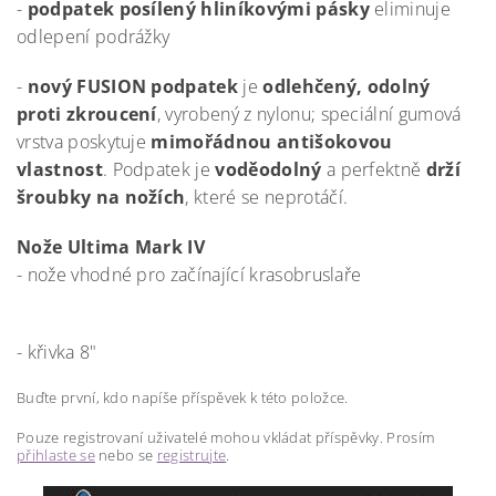
-
podpatek posílený hliníkovými pásky
eliminuje
odlepení podrážky
-
nový FUSION podpatek
je
odlehčený, odolný
proti zkroucení
, vyrobený z nylonu; speciální gumová
vrstva poskytuje
mimořádnou antišokovou
vlastnost
. Podpatek je
voděodolný
a perfektně
drží
šroubky na nožích
, které se neprotáčí.
Nože U
ltima Mark IV
- nože vhodné pro začínající krasobruslaře
- křivka 8"
Buďte první, kdo napíše příspěvek k této položce.
Pouze registrovaní uživatelé mohou vkládat příspěvky. Prosím
přihlaste se
nebo se
registrujte
.