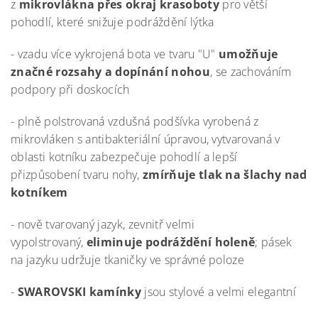
z
mikrovlákna přes okraj krasoboty
pro větší
pohodlí, které snižuje podráždění lýtka
- vzadu více vykrojená bota ve tvaru "U"
umožňuje
značné rozsahy a dopínání nohou
, se zachováním
podpory při doskocích
- plně polstrovaná vzdušná podšívka vyrobená z
mikrovláken s antibakteriální úpravou, vytvarovaná v
oblasti kotníku zabezpečuje pohodlí a lepší
přizpůsobení tvaru nohy,
zmírňuje tlak na šlachy nad
kotníkem
- nově tvarovaný jazyk, zevnitř velmi
vypolstrovaný,
eliminuje podráždění holeně
; pásek
na jazyku udržuje tkaničky ve správné poloze
-
SWAROVSKI kamínky
jsou stylové a velmi elegantní