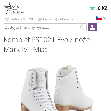
0 Kč
+420 722 901 291
icedream@icedream.cz
Komplet FS2021 Evo / nože
Mark IV - Miss