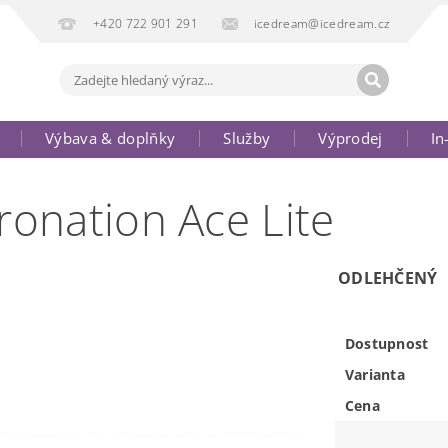
+420 722 901 291
icedream@icedream.cz
Výbava & doplňky
Služby
Výprodej
In
onation Ace Lite
ODLEHČENÝ
Dostupnost
Varianta
Cena