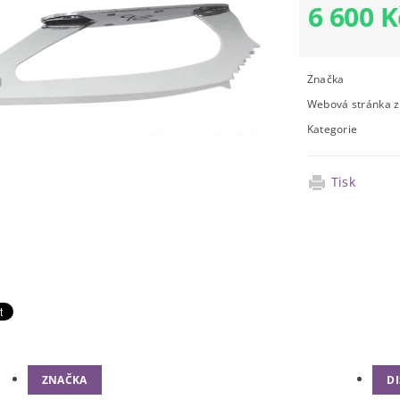
6 600 K
Značka
Webová stránka 
Kategorie
Tisk
ZNAČKA
D