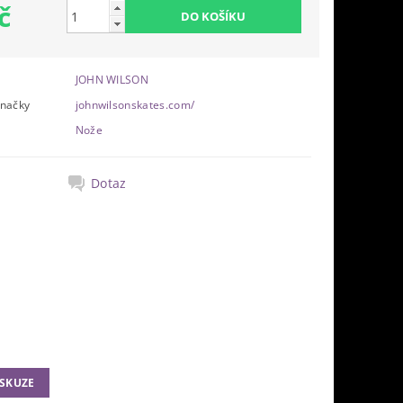
č
JOHN WILSON
značky
johnwilsonskates.com/
Nože
Dotaz
ISKUZE