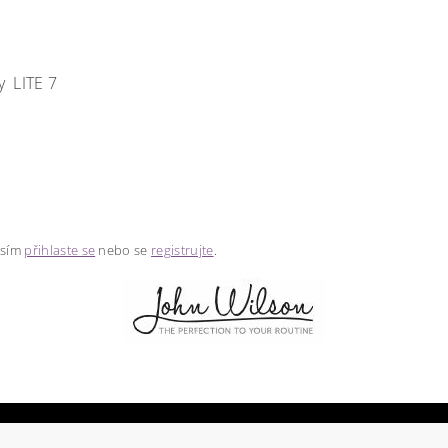
y LITE 7
osím
přihlaste se
nebo se
registrujte
.