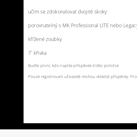
učím se zdokonalovat dvojité skoky
porovnatelný s MK Professional LITE nebo Legac
křížené zoubky
7´ křivka
Buďte první, kdo napíše příspěvek k této položce.
Pouze registrovaní uživatelé mohou vkládat příspěvky. Pr