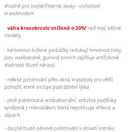
vhodné pro trojité/čtverné skoky - vrcholové
krasobruslení
-
váha krasobrusle snížená o 20%!
než mají běžné
modely
- karbonovo-kožené podrážky redukují hmotnost boty,
jsou voděodolné; gumový povrch zajišťuje antišokové
vlastnosti (tlumí nárazy)
- měkké polstrování přes okraj krasoboty pro větší
pohodlí, které snižuje podráždění lýtka
- plně polstrovaná antibakteriální, vzdušná podšívka
vyrobená z mikrovláken, která nepohlcuje vlhkost a
zápach
- dvojité husté pěnové polstrování v oblasti kotníku