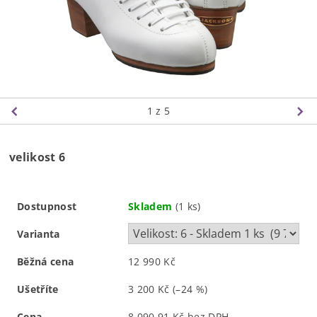
1
z 5
velikost 6
Dostupnost
Skladem
(1 ks)
Varianta
Běžná cena
12 990 Kč
Ušetříte
3 200 Kč
(–24 %)
Cena
8 090,91 Kč bez DPH