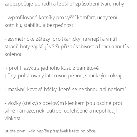
zabezpečuje pohodlí a lepší přizpůsobení tvaru nohy
- vyprofilované kotníky pro vyšší komfort, uchycení
kotníku, stabilitu a bezpečnost
- asymetrické zářezy pro tkaničky na vnejší a vnitří
straně boty zajišťují větší přizpůsobivost a lehčí ohnutí v
kolenou
- profil jazyku z jednoho kusu z paměťové
pěny, polstrovaný latexovou pěnou, s měkkými okraji
- masivní kovové háčky, které se neohnou ani nezlomí
- vložky (stélky) s ocelovým klenkem jsou osolné proti
silné námaze, nekroutí se, odlehčené a nepohlcují
vlhkost
Buďte první, kdo napíše příspěvek k této položce.