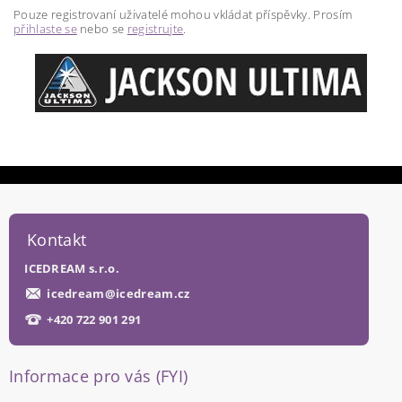
Pouze registrovaní uživatelé mohou vkládat příspěvky. Prosím
přihlaste se
nebo se
registrujte
.
Kontakt
ICEDREAM s.r.o.
icedream
@
icedream.cz
+420 722 901 291
Informace pro vás (FYI)