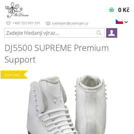
0 Kč
+420 722 901 291
icedream@icedream.cz
DJ5500 SUPREME Premium
Support
Výprodej