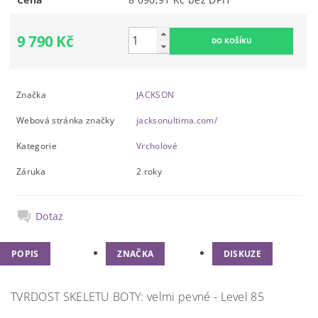
9 790 Kč
Značka
JACKSON
Webová stránka značky
jacksonultima.com/
Kategorie
Vrcholové
Záruka
2 roky
Dotaz
POPIS
ZNAČKA
DISKUZE
TVRDOST SKELETU BOTY: velmi pevné - Level 85