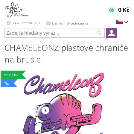
0 Kč
+420 722 901 291
icedream@icedream.cz
CHAMELEONZ plastové chrániče
na brusle
Novinka
Tip