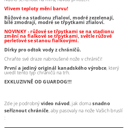
Vlivem teploty mění barvu!
Růžové na stadionu zfialoví, modré zezelenají,
bílé zmodrají, modré se třpytkami zfialoví.
NOVINKY - růžové se třpytkami se na stadionu
změní na fialkové se třpytkami, světle růžové
perleťové se stanou fialkovými.
Dírky pro odtok vody z chráničů.
Chraňte své draze nabroušené nože v chrániči!
První a jediný originál kanadského výrobce
, který
uvedl tento typ chráničů na trh.
EXKLUZIVNĚ OD GUARDOG!!!
Zde je podrobný
video návod
, jak doma
snadno
seříznout chrániče
, aby pasovaly na nože Vašich bruslí
: