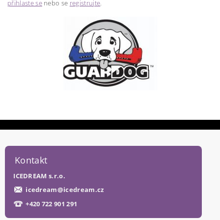
přihlaste se
nebo se
registrujte
.
Kontakt
ICEDREAM s.r.o.
icedream
@
icedream.cz
+420 722 901 291