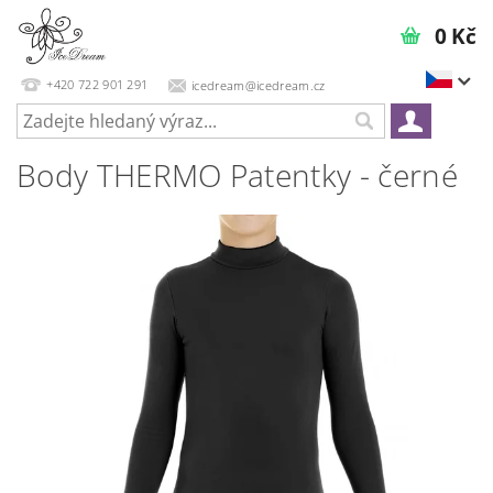
0 Kč
+420 722 901 291
icedream@icedream.cz
Body THERMO Patentky - černé