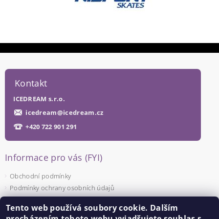
Kontakt
ICEDREAM s.r.o.
icedream
@
icedream.cz
+420 722 901 291
Informace pro vás (FYI)
Obchodní podmínky
Podmínky ochrany osobních údajů
Tento web používá soubory cookie. Dalším
Facebook
procházením tohoto webu vyjadřujete souhlas s