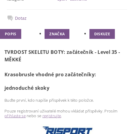
Dotaz
POPIS
ZNAČKA
DISKUZE
TVRDOST SKELETU BOTY:
začátečník
-
Level 3
5 -
MĚKKÉ
Krasobrusle vhodné pro začátečníky:
jednoduché skoky
Buďte první, kdo napíše příspěvek k této položce.
Pouze registrovaní uživatelé mohou vkládat příspěvky. Prosím
přihlaste se
nebo se
registrujte
.