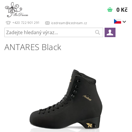
0 Kč
+420 722 901 291
icedream@icedream.cz
ANTARES Black